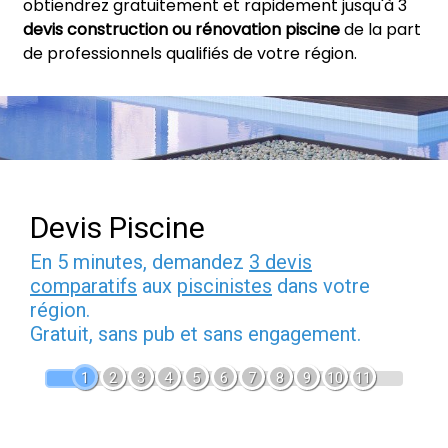
obtiendrez gratuitement et rapidement jusqu'à 3
devis construction ou rénovation piscine
de la part
de professionnels qualifiés de votre région.
Devis Piscine
En 5 minutes, demandez
3 devis
comparatifs
aux
piscinistes
dans votre
région.
Gratuit, sans pub et sans engagement.
1
2
3
4
5
6
7
8
9
10
11