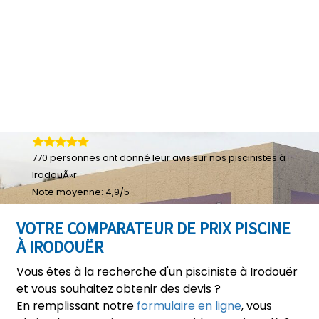
770
personnes ont donné leur
avis sur nos piscinistes à
IrodouÃ«r
Note moyenne:
4,9
/
5
VOTRE COMPARATEUR DE PRIX PISCINE
À IRODOUËR
Vous êtes à la recherche d'un pisciniste à Irodouër
et vous souhaitez obtenir des devis ?
En remplissant notre
formulaire en ligne
, vous