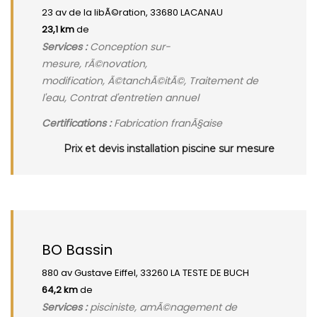
23 av de la libÃ©ration, 33680 LACANAU
23,1 km
de
Services :
Conception sur-
mesure, rÃ©novation,
modification, Ã©tanchÃ©itÃ©, Traitement de
l'eau, Contrat d'entretien annuel
Certifications :
Fabrication franÃ§aise
Prix et devis installation piscine sur mesure
BO Bassin
880 av Gustave Eiffel, 33260 LA TESTE DE BUCH
64,2 km
de
Services :
pisciniste, amÃ©nagement de