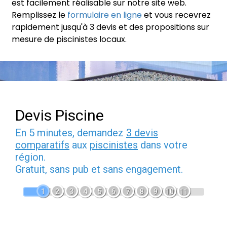
est facilement réalisable sur notre site web.
Remplissez le
formulaire en ligne
et vous recevrez
rapidement jusqu'à 3 devis et des propositions sur
mesure de piscinistes locaux.
Devis Piscine
En 5 minutes, demandez
3 devis
comparatifs
aux
piscinistes
dans votre
région.
Gratuit, sans pub et sans engagement.
1
2
3
4
5
6
7
8
9
10
11