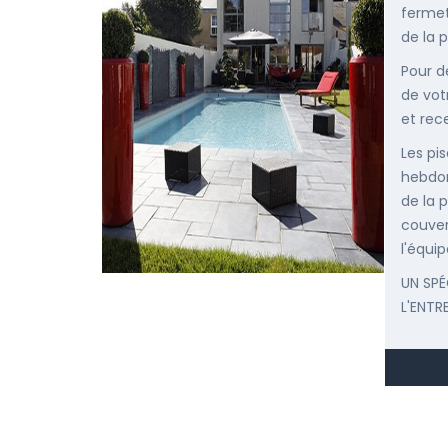
fermet
de la p
Pour d
de vot
et rec
Les pis
hebdom
de la p
couver
l'équip
UN SPÉ
L'ENTR