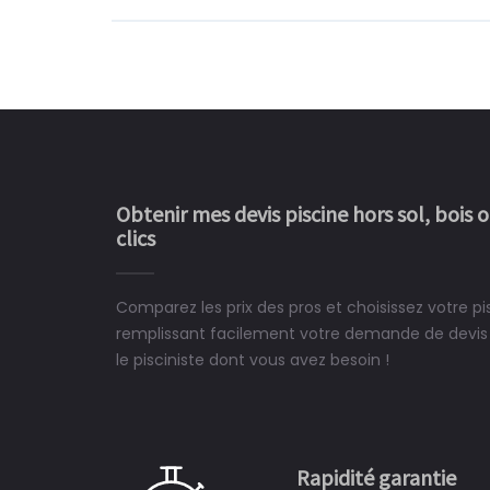
Obtenir mes devis piscine hors sol, bois 
clics
Comparez les prix des pros et choisissez votre p
Le rêve devient enfin 
remplissant facilement votre demande de devis 
construit chez moi.
le pisciniste dont vous avez besoin !
 partagé, la joie de voir la
e ce plan d'eau, un livre
CHARLES
e pour la construction de la
Rapidité garantie
à on ne peut plus s'en passer.