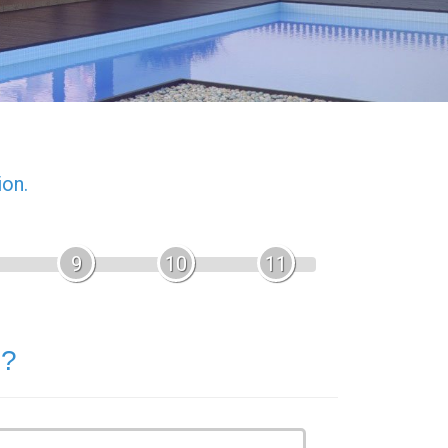
ion.
9
10
11
 ?