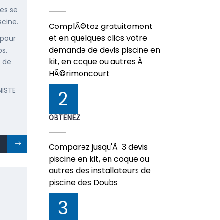
ées se
scine.
ComplÃ©tez gratuitement
et en quelques clics votre
 pour
demande de devis piscine en
bs.
kit, en coque ou autres Ã
s de
HÃ©rimoncourt
NISTE
2
OBTENEZ
Comparez jusqu'Ã 3 devis
piscine en kit, en coque ou
autres des installateurs de
piscine des Doubs
3