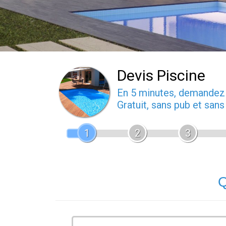
Devis Piscine
En 5 minutes, demande
Gratuit, sans pub et san
1
2
3
Q