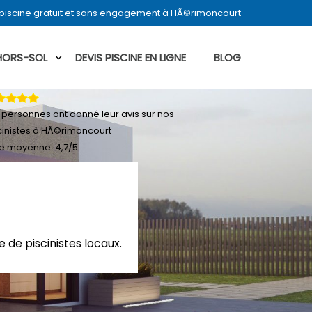
piscine gratuit et sans engagement à HÃ©rimoncourt
 HORS-SOL
DEVIS PISCINE EN LIGNE
BLOG
personnes ont donné leur
avis sur nos
cinistes à HÃ©rimoncourt
e moyenne:
4,7
/
5
 de piscinistes locaux.