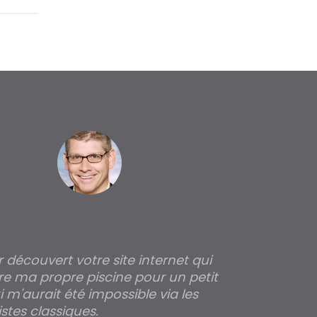
ir découvert votre site internet qui
Pour moi tout 
re ma propre piscine pour un petit
profondeur de
 m'aurait été impossible via les
les parois pour
stes classiques.