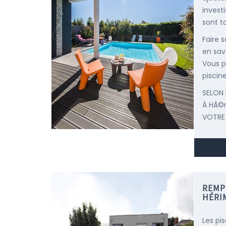
invest
sont t
Faire 
en sav
Vous p
piscine
SELON 
À HÃ©
VOTRE
REMP
HÉRI
Les pi