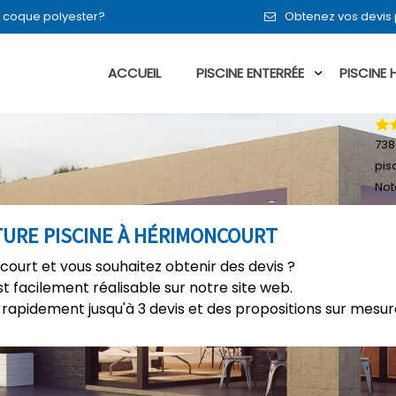
en coque polyester?
Obtenez vos devis 
ACCUEIL
PISCINE ENTERRÉE
PISCINE
738
pis
Not
TURE PISCINE À HÉRIMONCOURT
court et vous souhaitez obtenir des devis ?
t facilement réalisable sur notre site web.
rapidement jusqu'à 3 devis et des propositions sur mesure