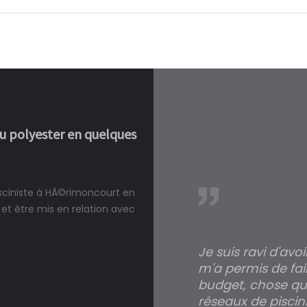
ou polyester en quelques
isciniste à HÃ©rimoncourt en
réalité, une piscine est bien
et être mis en relation avec
Je suis ravi d'avo
m'a permis de fai
budget, chose qui
réseaux de piscini