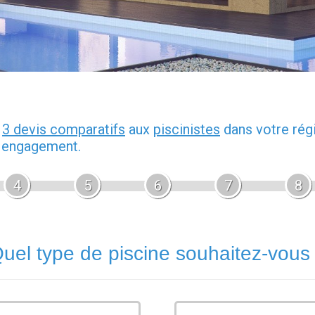
z
3 devis comparatifs
aux
piscinistes
dans votre rég
s engagement.
4
5
6
7
8
uel type de piscine souhaitez-vous