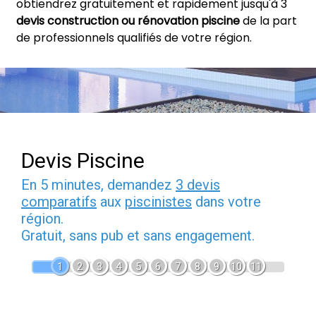
obtiendrez gratuitement et rapidement jusqu'à 3
devis construction ou rénovation piscine
de la part
de professionnels qualifiés de votre région.
Devis Piscine
En 5 minutes, demandez
3 devis
comparatifs
aux
piscinistes
dans votre
région.
Gratuit, sans pub et sans engagement.
1
2
3
4
5
6
7
8
9
10
11