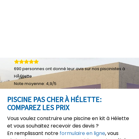
690
personnes ont donné leur
avis sur nos piscinistes à
HÃ©lette
Note moyenne:
4,9
/
5
PISCINE PAS CHER À HÉLETTE:
COMPAREZ LES PRIX
Vous voulez construire une piscine en kit à Hélette
et vous souhaitez recevoir des devis ?
En remplissant notre
formulaire en ligne
, vous