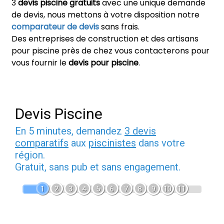
3
devis piscine gratuits
avec une unique demande
de devis, nous mettons à votre disposition notre
comparateur de devis
sans frais.
Des entreprises de construction et des artisans
pour piscine près de chez vous contacterons pour
vous fournir le
devis pour piscine
.
Devis Piscine
En 5 minutes, demandez
3 devis
comparatifs
aux
piscinistes
dans votre
région.
Gratuit, sans pub et sans engagement.
1
2
3
4
5
6
7
8
9
10
11