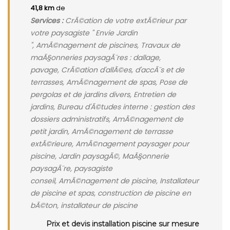
41,8 km
de
Services :
CrÃ©ation de votre extÃ©rieur par
votre paysagiste " Envie Jardin
", AmÃ©nagement de piscines, Travaux de
maÃ§onneries paysagÃ¨res : dallage,
pavage, CrÃ©ation d'allÃ©es, d'accÃ¨s et de
terrasses, AmÃ©nagement de spas, Pose de
pergolas et de jardins divers, Entretien de
jardins, Bureau d'Ã©tudes interne : gestion des
dossiers administratifs, AmÃ©nagement de
petit jardin, AmÃ©nagement de terrasse
extÃ©rieure, AmÃ©nagement paysager pour
piscine, Jardin paysagÃ©, MaÃ§onnerie
paysagÃ¨re, paysagiste
conseil, AmÃ©nagement de piscine, Installateur
de piscine et spas, construction de piscine en
bÃ©ton, installateur de piscine
Prix et devis installation piscine sur mesure