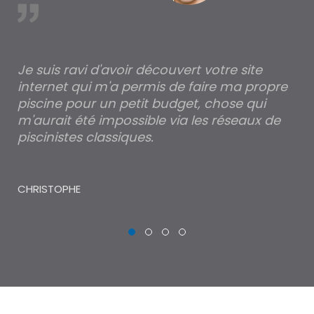
est
Je suis ravi d'avoir découvert votre site
Po
internet qui m'a permis de faire ma propre
pa
piscine pour un petit budget, chose qui
lé
m'aurait été impossible via les réseaux de
au
piscinistes classiques.
THI
CHRISTOPHE