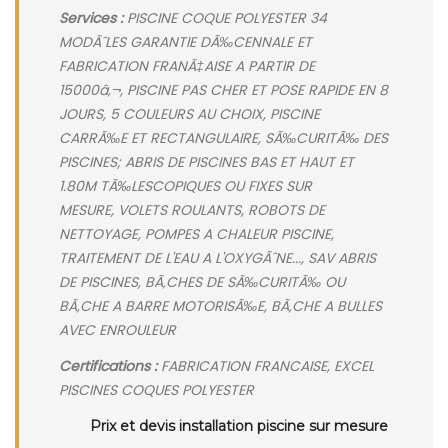
Services :
PISCINE COQUE POLYESTER 34
MODÃˆLES GARANTIE DÃ‰CENNALE ET
FABRICATION FRANÃ‡AISE A PARTIR DE
15000â‚¬, PISCINE PAS CHER ET POSE RAPIDE EN 8
JOURS, 5 COULEURS AU CHOIX, PISCINE
CARRÃ‰E ET RECTANGULAIRE, SÃ‰CURITÃ‰ DES
PISCINES; ABRIS DE PISCINES BAS ET HAUT ET
1.80M TÃ‰LESCOPIQUES OU FIXES SUR
MESURE, VOLETS ROULANTS, ROBOTS DE
NETTOYAGE, POMPES A CHALEUR PISCINE,
TRAITEMENT DE L'EAU A L'OXYGÃˆNE..., SAV ABRIS
DE PISCINES, BÃ‚CHES DE SÃ‰CURITÃ‰ OU
BÃ‚CHE A BARRE MOTORISÃ‰E, BÃ‚CHE A BULLES
AVEC ENROULEUR
Certifications :
FABRICATION FRANCAISE, EXCEL
PISCINES COQUES POLYESTER
Prix et devis installation piscine sur mesure