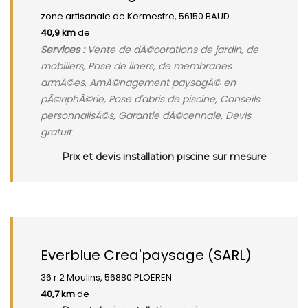
zone artisanale de Kermestre, 56150 BAUD
40,9 km
de
Services :
Vente de dÃ©corations de jardin, de
mobiliers, Pose de liners, de membranes
armÃ©es, AmÃ©nagement paysagÃ© en
pÃ©riphÃ©rie, Pose d'abris de piscine, Conseils
personnalisÃ©s, Garantie dÃ©cennale, Devis
gratuit
Prix et devis installation piscine sur mesure
Everblue Crea'paysage (SARL)
36 r 2 Moulins, 56880 PLOEREN
40,7 km
de