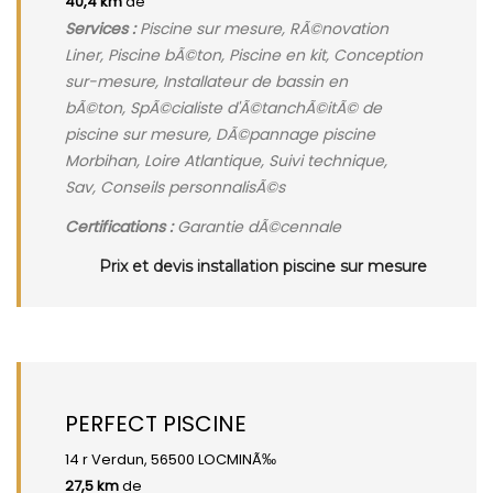
40,4 km
de
Services :
Piscine sur mesure, RÃ©novation
Liner, Piscine bÃ©ton, Piscine en kit, Conception
sur-mesure, Installateur de bassin en
bÃ©ton, SpÃ©cialiste d'Ã©tanchÃ©itÃ© de
piscine sur mesure, DÃ©pannage piscine
Morbihan, Loire Atlantique, Suivi technique,
Sav, Conseils personnalisÃ©s
Certifications :
Garantie dÃ©cennale
Prix et devis installation piscine sur mesure
PERFECT PISCINE
14 r Verdun, 56500 LOCMINÃ‰
27,5 km
de