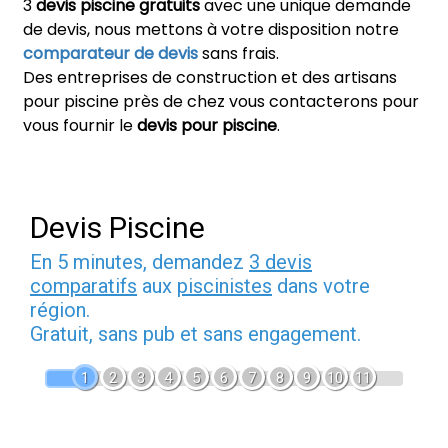
3
devis piscine gratuits
avec une unique demande
de devis, nous mettons à votre disposition notre
comparateur de devis
sans frais.
Des entreprises de construction et des artisans
pour piscine près de chez vous contacterons pour
vous fournir le
devis pour piscine
.
Devis Piscine
En 5 minutes, demandez
3 devis
comparatifs
aux
piscinistes
dans votre
région.
Gratuit, sans pub et sans engagement.
1
2
3
4
5
6
7
8
9
10
11