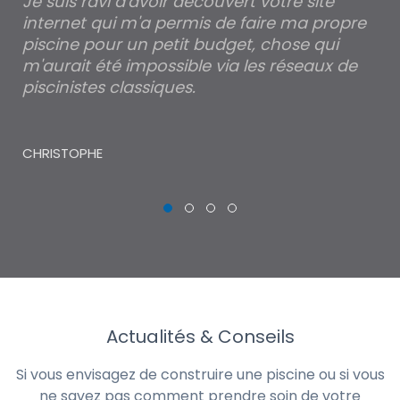
est
Je suis ravi d'avoir découvert votre site
Po
internet qui m'a permis de faire ma propre
pa
piscine pour un petit budget, chose qui
lé
m'aurait été impossible via les réseaux de
au
piscinistes classiques.
THI
CHRISTOPHE