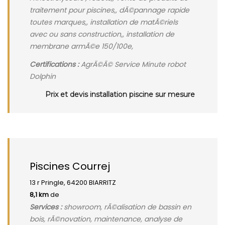
traitement pour piscines,, dÃ©pannage rapide
toutes marques,, installation de matÃ©riels
avec ou sans construction,, installation de
membrane armÃ©e 150/100e,
Certifications :
AgrÃ©Ã© Service Minute robot
Dolphin
Prix et devis installation piscine sur mesure
Piscines Courrej
13 r Pringle, 64200 BIARRITZ
8,1 km
de
Services :
showroom, rÃ©alisation de bassin en
bois, rÃ©novation, maintenance, analyse de