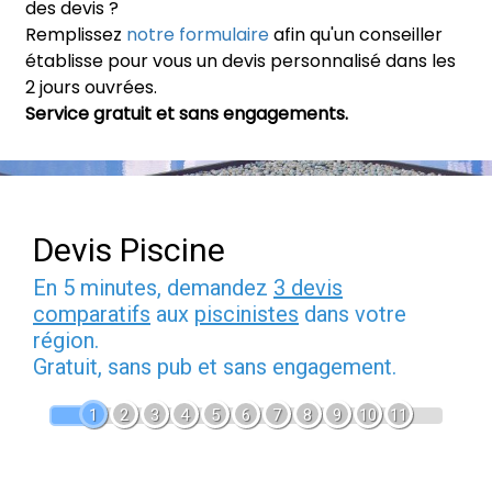
des devis ?
Remplissez
notre formulaire
afin qu'un conseiller
établisse pour vous un devis personnalisé dans les
2 jours ouvrées.
Service gratuit et sans engagements.
Devis Piscine
En 5 minutes, demandez
3 devis
comparatifs
aux
piscinistes
dans votre
région.
Gratuit, sans pub et sans engagement.
1
2
3
4
5
6
7
8
9
10
11