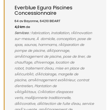
Everblue Egura Piscines
Concessionnaire
64 av Bayonne, 64210 BIDART
4,0 km
de
Services :
fabrication, installation, rÃ©novation
sur-mesure, Ã domicile, conception, pose de
spas, saunas, hammams, rÃ©paration de
pompe de piscine, dÃ©pannage,
amÃ©nagement de piscine, pose de liner, de
chauffage, d'hivernage, location de
robot, traitement d'eau, mise en place de
sÃ©curitÃ©, d'Ã©clairage, margelle de
piscine, amÃ©nagement extÃ©rieur, contrat
d'entretien, Plantation de
vÃ©gÃ©taux, CrÃ©ation d'espaces
verts, maÃ§onnerie traditionnelle,
dÃ©corative, dÃ©tection de fuite d'eau, service
aprÃ¨s-vente, amÃ©nagement de