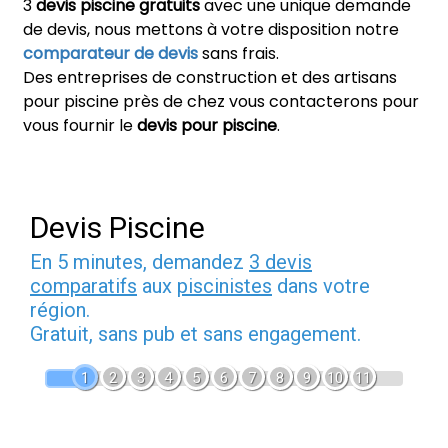
3
devis piscine gratuits
avec une unique demande
de devis, nous mettons à votre disposition notre
comparateur de devis
sans frais.
Des entreprises de construction et des artisans
pour piscine près de chez vous contacterons pour
vous fournir le
devis pour piscine
.
Devis Piscine
En 5 minutes, demandez
3 devis
comparatifs
aux
piscinistes
dans votre
région.
Gratuit, sans pub et sans engagement.
1
2
3
4
5
6
7
8
9
10
11