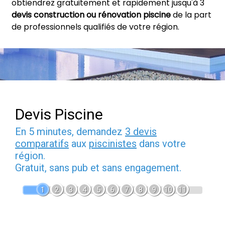
obtiendrez gratuitement et rapidement jusqu'à 3
devis construction ou rénovation piscine
de la part
de professionnels qualifiés de votre région.
Devis Piscine
En 5 minutes, demandez
3 devis
comparatifs
aux
piscinistes
dans votre
région.
Gratuit, sans pub et sans engagement.
1
2
3
4
5
6
7
8
9
10
11