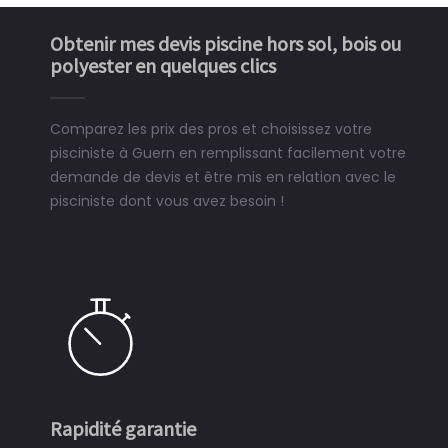
Obtenir mes devis piscine hors sol, bois ou
polyester en quelques clics
Comparez les prix des pros et choisissez votre
pisciniste à Guern en remplissant facilement votre
demande de devis et être mis en relation avec le
pisciniste dont vous avez besoin !
Rapidité garantie
S