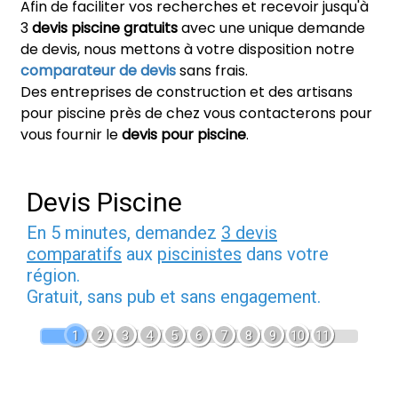
Afin de faciliter vos recherches et recevoir jusqu'à
3
devis piscine gratuits
avec une unique demande
de devis, nous mettons à votre disposition notre
comparateur de devis
sans frais.
Des entreprises de construction et des artisans
pour piscine près de chez vous contacterons pour
vous fournir le
devis pour piscine
.
Devis Piscine
En 5 minutes, demandez
3 devis
comparatifs
aux
piscinistes
dans votre
région.
Gratuit, sans pub et sans engagement.
1
2
3
4
5
6
7
8
9
10
11