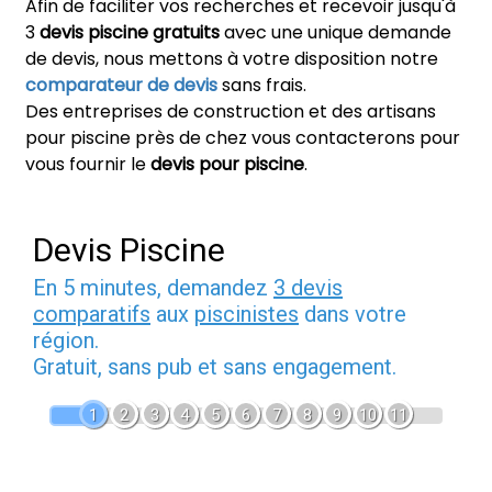
Afin de faciliter vos recherches et recevoir jusqu'à
3
devis piscine gratuits
avec une unique demande
de devis, nous mettons à votre disposition notre
comparateur de devis
sans frais.
Des entreprises de construction et des artisans
pour piscine près de chez vous contacterons pour
vous fournir le
devis pour piscine
.
Devis Piscine
En 5 minutes, demandez
3 devis
comparatifs
aux
piscinistes
dans votre
région.
Gratuit, sans pub et sans engagement.
1
2
3
4
5
6
7
8
9
10
11