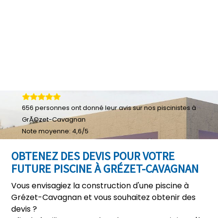
656
personnes ont donné leur
avis sur nos piscinistes à
GrÃ©zet-Cavagnan
Note moyenne:
4,6
/
5
OBTENEZ DES DEVIS POUR VOTRE
FUTURE PISCINE À GRÉZET-CAVAGNAN
Vous envisagiez la construction d'une piscine à
Grézet-Cavagnan et vous souhaitez obtenir des
devis ?