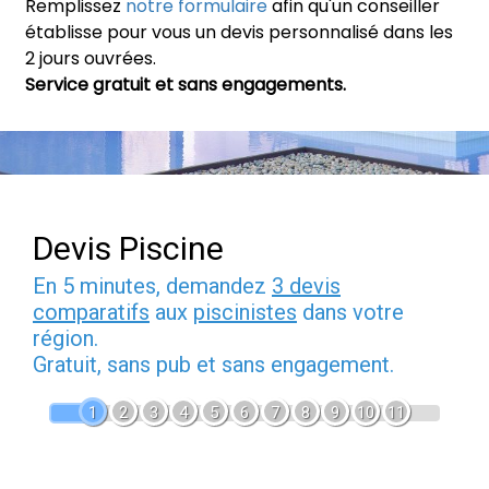
Remplissez
notre formulaire
afin qu'un conseiller
établisse pour vous un devis personnalisé dans les
2 jours ouvrées.
Service gratuit et sans engagements.
Devis Piscine
En 5 minutes, demandez
3 devis
comparatifs
aux
piscinistes
dans votre
région.
Gratuit, sans pub et sans engagement.
1
2
3
4
5
6
7
8
9
10
11