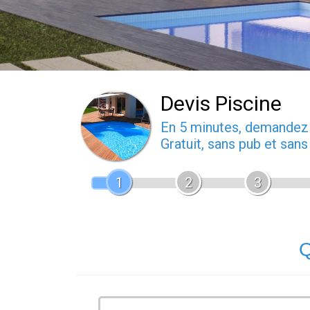
Devis Piscine
En 5 minutes, demande
Gratuit, sans pub et san
1
2
3
Q