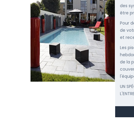
des sy
être p
Pour d
de vot
et rec
Les pis
hebdom
de la p
couver
l'équip
UN SPÉ
L'ENTR