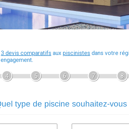
z
3 devis comparatifs
aux
piscinistes
dans votre rég
s engagement.
4
5
6
7
8
uel type de piscine souhaitez-vous