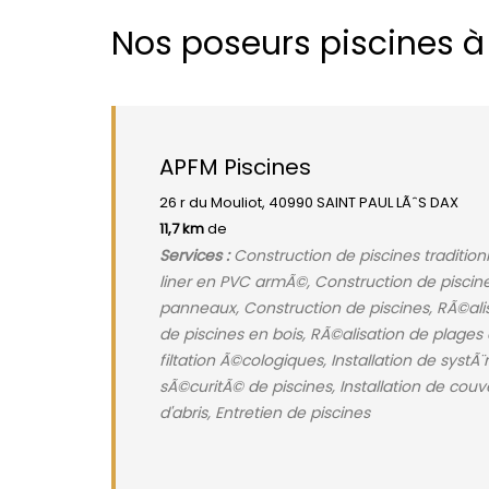
Nos poseurs piscines 
APFM Piscines
26 r du Mouliot, 40990 SAINT PAUL LÃˆS DAX
11,7 km
de
Services :
Construction de piscines tradition
liner en PVC armÃ©, Construction de piscine
panneaux, Construction de piscines, RÃ©alis
de piscines en bois, RÃ©alisation de plages
filtation Ã©cologiques, Installation de systÃ
sÃ©curitÃ© de piscines, Installation de couve
d'abris, Entretien de piscines