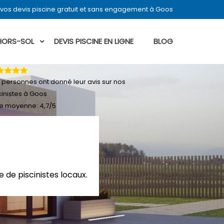
vos devis piscine gratuit et sans engagement à Goos
 HORS-SOL
DEVIS PISCINE EN LIGNE
BLOG
personnes ont donné leur
avis sur nos
cinistes à Goos
e moyenne:
4,7
/
5
 de piscinistes locaux.