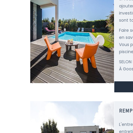
ajoute
invest
sont to
Faire 
en savo
Vous p
piscine
SELON 
À Goo
REMP
L'entr
entret