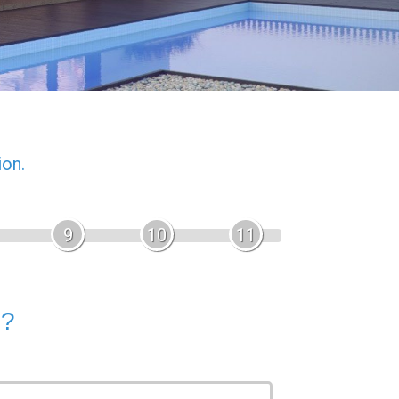
ion.
9
10
11
 ?