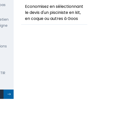
 pas
Economisez en sélectionnant
le devis d'un pisciniste en kit,
en coque ou autres à Goos
etien
ligne
ions
TIR