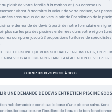
r au plaisir de votre famille à la maison et / ou comme un
issement visant à accroître la valeur de votre maison, vos pens
urnées sans aucun doute vers le prix de l'installation de la piscin
saisir une demande de devis à partir de notre formulaire en ligne
ir plus sur les prix des piscines enterrées dans votre région Land
ourrez comparer jusqu'à 3 propositions tarifaires de spécialistes
.
LE TYPE DE PISCINE QUE VOUS SOUHAITEZ FAIRE INSTALLER, UN PISCI
s SAURA VOUS ACCOMPAGNER DANS LA RÉALISATION DE VOTRE PRO
OBTENEZ DES DEVIS PISCINE À GOOS
LIR UNE DEMANDE DE DEVIS ENTRETIEN PISCINE GOO
etien hebdomadaire constitue la base d'une piscine saine. Sans
ien régulier pour assurer l'équilibre de l'eau et le bon fonctionn