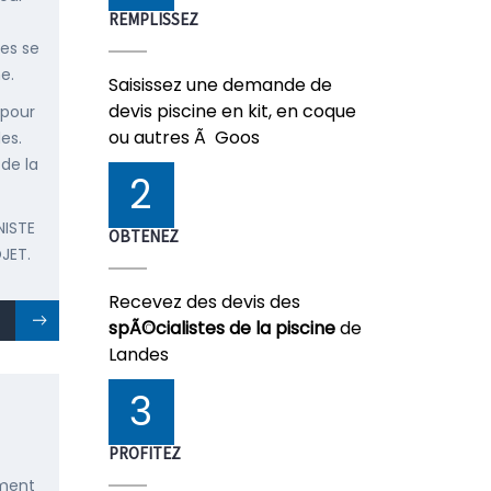
REMPLISSEZ
ées se
e.
Saisissez une demande de
devis piscine en kit, en coque
 pour
ou autres Ã Goos
es.
 de la
2
NISTE
OBTENEZ
JET.
Recevez des devis des
spÃ©cialistes de la piscine
de
Landes
3
S
PROFITEZ
ement