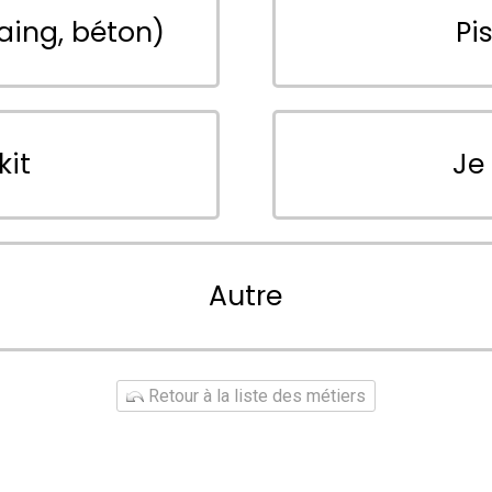
aing, béton)
Pi
kit
Je
Autre
Retour à la liste des métiers