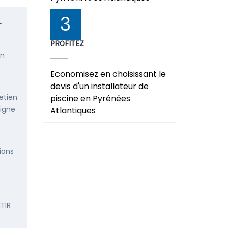
3
-
PROFITEZ
en
Economisez en choisissant le
devis d'un installateur de
etien
piscine en Pyrénées
ligne
Atlantiques
ions
TIR