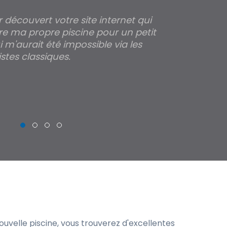
ir découvert votre site internet qui
Pour moi tout 
re ma propre piscine pour un petit
profondeur de
 m'aurait été impossible via les
les parois pour
stes classiques.
THIERRY
uvelle piscine, vous trouverez d'excellentes