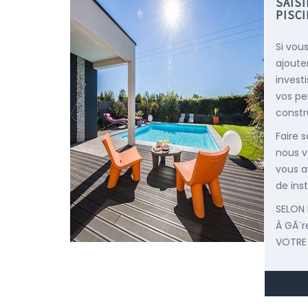
SAIS
PISC
Si vou
ajoute
invest
vos pe
constr
Faire 
nous v
vous a
de inst
SELON 
À GÃ¨r
VOTRE