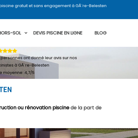
piscine gratuit et sans engagement à GÃ¨re-Belesten
 HORS-SOL
DEVIS PISCINE EN LIGNE
BLOG
personnes ont donné leur
avis sur nos
cinistes à GÃ¨re-Belesten
e moyenne:
4,7
/
5
STEN
ruction ou rénovation piscine
de la part de