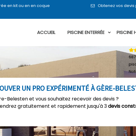
rée en kit ou en en coque
Obtenez vos devis 
ACCUEIL
PISCINE ENTERRÉE
PISCINE
687
pis
Not
ROUVER UN PRO EXPÉRIMENTÉ À GÈRE-BELE
re-Belesten et vous souhaitez recevoir des devis ?
tiendrez gratuitement et rapidement jusqu'à 3
devis const