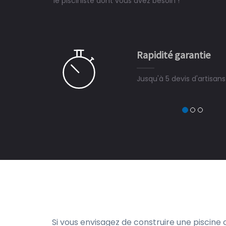
le pisciniste dont vous avez besoin !
 partagé, la joie de voir la
e ce plan d'eau, un livre
CHARLES
e pour la construction de la
Rapidité garantie
à on ne peut plus s'en passer.
Jusqu'à 5 devis d'artisan
Si vous envisagez de construire une piscine