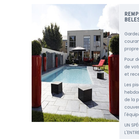
REMP
BELE
Gardez
courant
propre
Pour d
de vot
et rec
Les pis
hebdom
de la p
couver
l'équip
UN SPÉ
L'ENTR