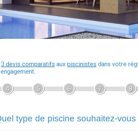
z
3 devis comparatifs
aux
piscinistes
dans votre rég
s engagement.
4
5
6
7
8
uel type de piscine souhaitez-vous