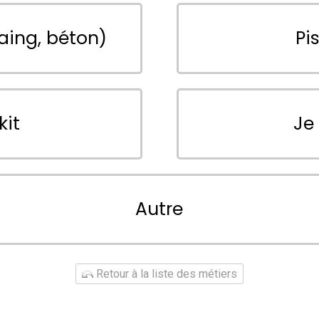
aing, béton)
Pi
kit
Je
Autre
Retour à la liste des métiers