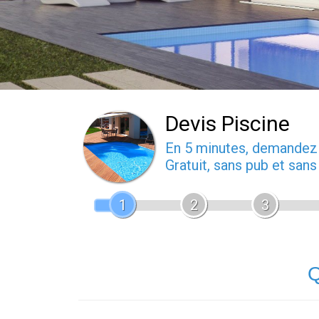
Devis Piscine
En 5 minutes, demande
Gratuit, sans pub et san
1
2
3
Q