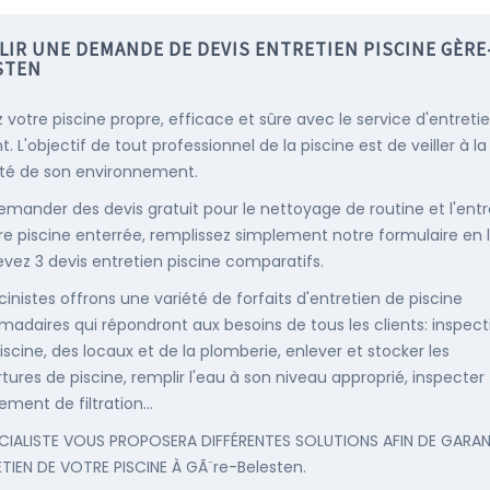
LIR UNE DEMANDE DE DEVIS ENTRETIEN PISCINE GÈRE
STEN
 votre piscine propre, efficace et sûre avec le service d'entreti
. L'objectif de tout professionnel de la piscine est de veiller à la
té de son environnement.
emander des devis gratuit pour le nettoyage de routine et l'entr
re piscine enterrée, remplissez simplement notre formulaire en 
evez 3 devis entretien piscine comparatifs.
cinistes offrons une variété de forfaits d'entretien de piscine
adaires qui répondront aux besoins de tous les clients: inspect
iscine, des locaux et de la plomberie, enlever et stocker les
tures de piscine, remplir l'eau à son niveau approprié, inspecter
ement de filtration...
CIALISTE VOUS PROPOSERA DIFFÉRENTES SOLUTIONS AFIN DE GARAN
ETIEN DE VOTRE PISCINE À GÃ¨re-Belesten.