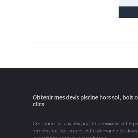
Obtenir mes devis piscine hors sol, bois 
clics
Comparez les prix des pros et choisissez votre pi
Le rêve devient enfin 
remplissant facilement votre demande de devis 
construit chez moi.