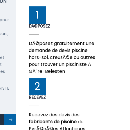
ION
1
 pour
DÃ©POSEZ
urs,
DÃ©posez gratuitement une
demande de devis piscine
hors-sol, creusÃ©e ou autres
 et
pour trouver un pisciniste Ã
t
GÃ¨re-Belesten
res
2
NISTE
RECEVEZ
Recevez des devis des
fabricants de piscine
de
PyrÃ©nÃ©es Atlantiques