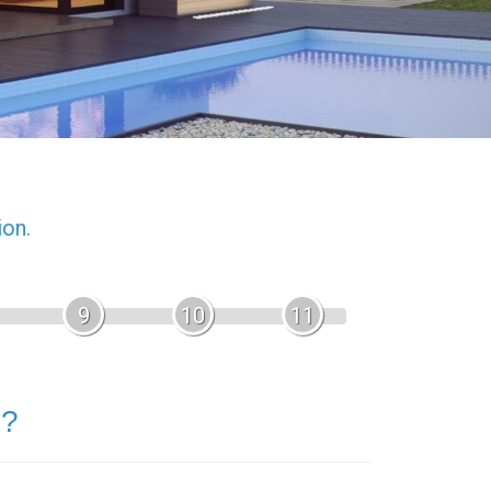
ion.
9
10
11
 ?