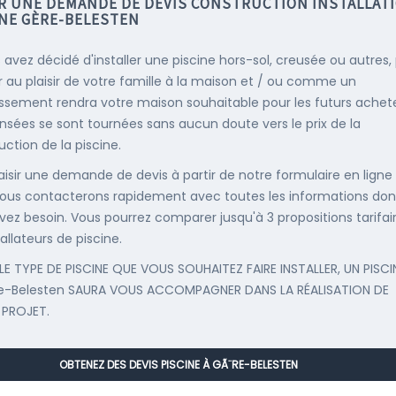
IR UNE DEMANDE DE DEVIS CONSTRUCTION INSTALLAT
INE GÈRE-BELESTEN
s avez décidé d'installer une piscine hors-sol, creusée ou autres,
r au plaisir de votre famille à la maison et / ou comme un
issement rendra votre maison souhaitable pour les futurs achete
nsées se sont tournées sans aucun doute vers le prix de la
uction de la piscine.
saisir une demande de devis à partir de notre formulaire en ligne
ous contacterons rapidement avec toutes les informations don
vez besoin. Vous pourrez comparer jusqu'à 3 propositions tarifai
allateurs de piscine.
LE TYPE DE PISCINE QUE VOUS SOUHAITEZ FAIRE INSTALLER, UN PISCI
e-Belesten SAURA VOUS ACCOMPAGNER DANS LA RÉALISATION DE
 PROJET.
OBTENEZ DES DEVIS PISCINE À GÃ¨RE-BELESTEN