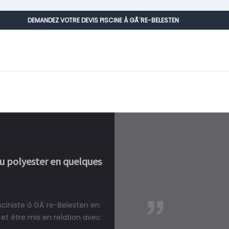
DEMANDEZ VOTRE DEVIS PISCINE À GÃ¨RE-BELESTEN
ou polyester en quelques
sciniste à GÃ¨re-Belesten en
réalité, une piscine est bien
et être mis en relation avec