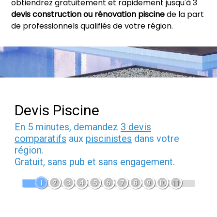
obtiendrez gratuitement et rapidement jusqu'à 3
devis construction ou rénovation piscine
de la part
de professionnels qualifiés de votre région.
Devis Piscine
En 5 minutes, demandez
3 devis
comparatifs
aux
piscinistes
dans votre
région.
Gratuit, sans pub et sans engagement.
1
2
3
4
5
6
7
8
9
10
11