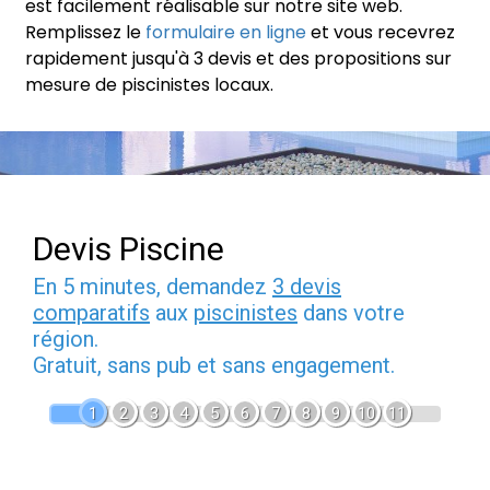
est facilement réalisable sur notre site web.
Remplissez le
formulaire en ligne
et vous recevrez
rapidement jusqu'à 3 devis et des propositions sur
mesure de piscinistes locaux.
Devis Piscine
En 5 minutes, demandez
3 devis
comparatifs
aux
piscinistes
dans votre
région.
Gratuit, sans pub et sans engagement.
1
2
3
4
5
6
7
8
9
10
11