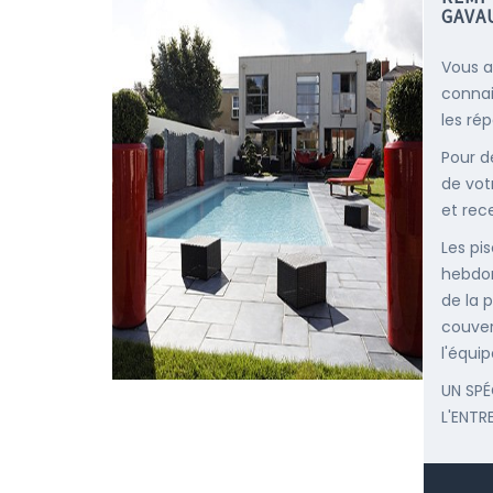
GAVA
Vous a
connai
les ré
Pour d
de vot
et rec
Les pis
hebdom
de la p
couver
l'équip
UN SPÉ
L'ENTR