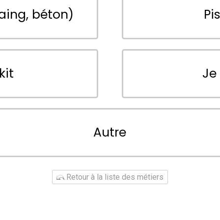
aing, béton)
Pi
kit
Je
Autre
Retour à la liste des métiers