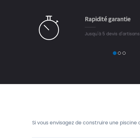
e ce plan d'eau, un livre
CHARLES
e pour la construction de la
Rapidité garantie
à on ne peut plus s'en passer.
Jusqu'à 5 devis d'artisan
Si vous envisagez de construire une piscine