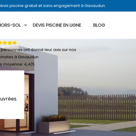
evis piscine gratuit et sans engagement à Gavaudun
 HORS-SOL
DEVIS PISCINE EN LIGNE
BLOG
personnes ont donné leur
avis sur nos
cinistes à Gavaudun
e moyenne:
4,4
/
5
ouvrées.