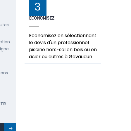
3
ÉCONOMISEZ
outes
Economisez en sélectionnant
etien
le devis d'un professionnel
ligne
piscine hors-sol en bois ou en
acier ou autres à Gavaudun
ions
TIR