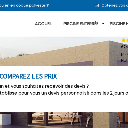
t ou en en coque polyester?
Obtenez vos d
ACCUEIL
PISCINE ENTERRÉE
PISCINE
674
pis
Not
 COMPAREZ LES PRIX
n et vous souhaitez recevoir des devis ?
établisse pour vous un devis personnalisé dans les 2 jours 