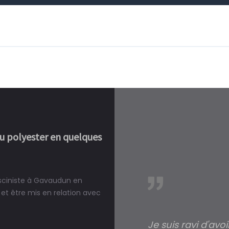
ou polyester en quelques
isciniste à Gavaudun en
réalité, une piscine est bien
et être mis en relation avec
Je suis ravi d'avo