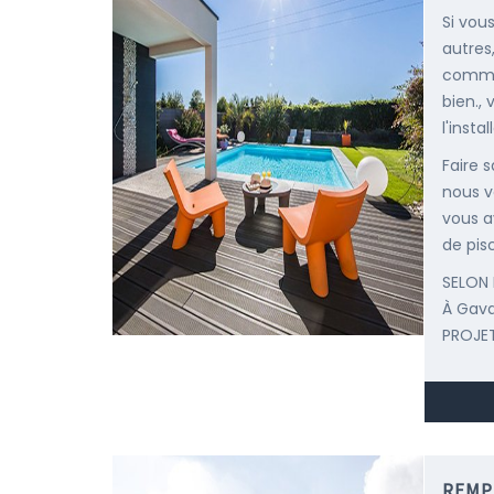
Si vou
autres
comme 
bien.,
l'insta
Faire 
nous v
vous a
de pisc
SELON 
À Gav
PROJET
REMP