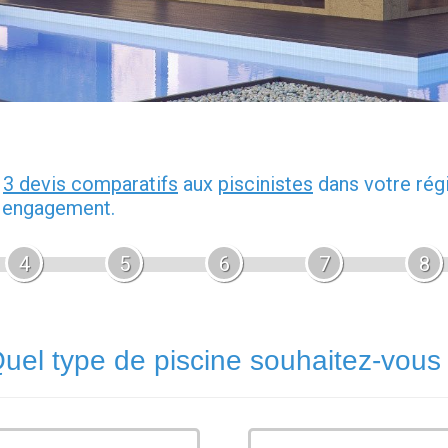
z
3 devis comparatifs
aux
piscinistes
dans votre rég
s engagement.
4
5
6
7
8
uel type de piscine souhaitez-vous