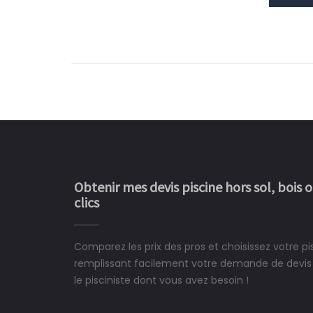
Obtenir mes devis piscine hors sol, bois 
clics
Comparez les prix des pros et choisissez votre p
Le rêve devient enfin 
remplissant facilement votre demande de devis 
construit chez moi.
le pisciniste dont vous avez besoin !
 partagé, la joie de voir la