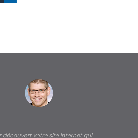
ir découvert votre site internet qui
Pour moi tout 