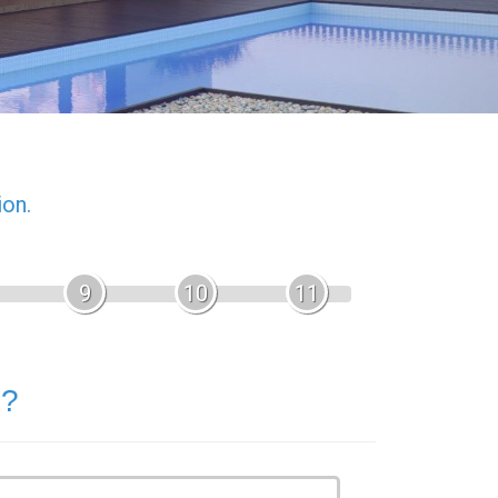
ion.
9
10
11
 ?