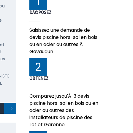
1
 ou
DÃ©POSEZ
e
Saisissez une demande de
devis piscine hors-sol en bois
ou en acier ou autres Ã
 et
Gavaudun
t
res
2
NISTE
OBTENEZ
E
Comparez jusqu'Ã 3 devis
piscine hors-sol en bois ou en
acier ou autres des
installateurs de piscine des
Lot et Garonne