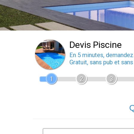
Devis Piscine
En 5 minutes, demande
Gratuit, sans pub et san
1
2
3
Q