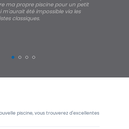
re ma propre piscine pour un petit
profondeur de
 m'aurait été impossible via les
les parois pour
stes classiques.
THIERRY
uvelle piscine, vous trouverez d'excellentes