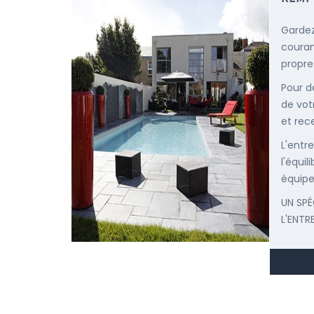
Gardez
courant
propre
Pour d
de vot
et rec
L'entr
l'équi
équipe
UN SPÉ
L'ENTR