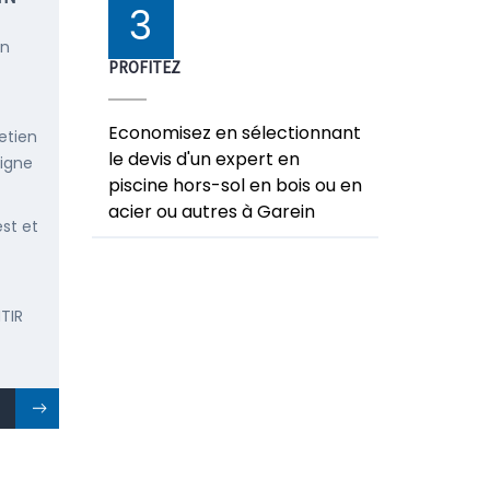
3
en
PROFITEZ
Economisez en sélectionnant
etien
le devis d'un expert en
ligne
piscine hors-sol en bois ou en
acier ou autres à Garein
est et
TIR