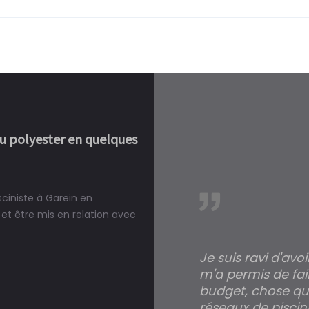
ou polyester en quelques
sciniste à Garein en
réalité, une piscine est bien
et être mis en relation avec
Je suis ravi d'avo
m'a permis de fai
budget, chose qui
réseaux de piscini