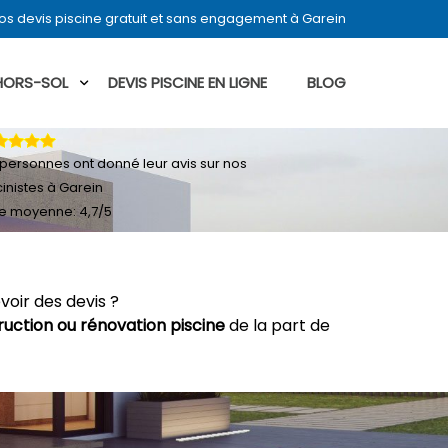
s devis piscine gratuit et sans engagement à Garein
 HORS-SOL
DEVIS PISCINE EN LIGNE
BLOG
personnes ont donné leur
avis sur nos
cinistes à Garein
e moyenne:
4,7
/
5
voir des devis ?
ruction ou rénovation piscine
de la part de