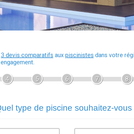
z
3 devis comparatifs
aux
piscinistes
dans votre rég
s engagement.
4
5
6
7
8
uel type de piscine souhaitez-vous