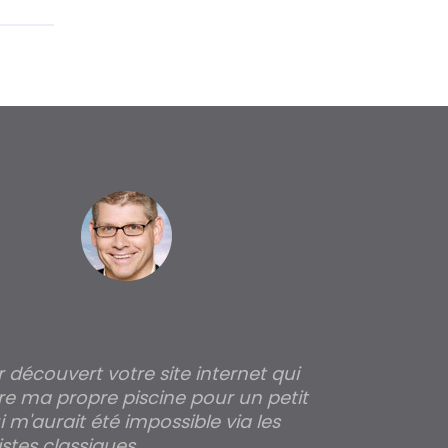
ir découvert votre site internet qui
Pour moi tout 
re ma propre piscine pour un petit
profondeur de
 m'aurait été impossible via les
les parois pour
stes classiques.