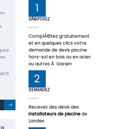
1
 ou
DÃ©POSEZ
e
ComplÃ©tez gratuitement
et en quelques clics votre
demande de devis piscine
 pour
hors-sol en bois ou en acier
es.
ou autres Ã Garein
NISTE
2
DEMANDEZ
Recevez des devis des
installateurs de piscine
de
Landes
IN