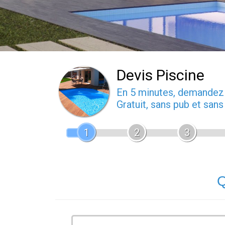
Devis Piscine
En 5 minutes, demande
Gratuit, sans pub et san
1
2
3
Q