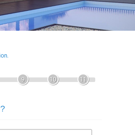
ion.
9
10
11
 ?