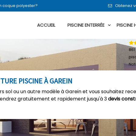
en coque polyester?
Obtenez vo
ACCUEIL
PISCINE ENTERRÉE
PISCINE
861
pis
Not
TURE PISCINE À GAREIN
ors sol ou un autre modèle à Garein et vous souhaitez rece
tiendrez gratuitement et rapidement jusqu'à 3
devis const