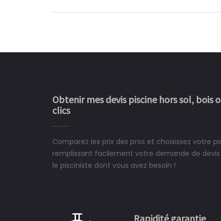
Obtenir mes devis piscine hors sol, bois 
clics
Comparez les prix des pros et choisissez votre pi
Le rêve devient enfin 
remplissant facilement votre demande de devis 
construit chez moi.
le pisciniste dont vous avez besoin !
 partagé, la joie de voir la
e ce plan d'eau, un livre
CHARLES
e pour la construction de la
Rapidité garantie
à on ne peut plus s'en passer.