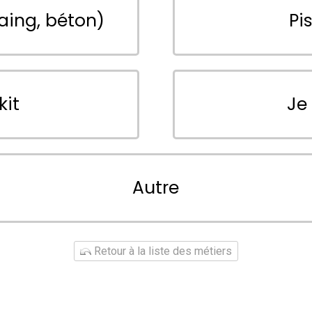
aing, béton)
Pi
kit
Je
Autre
Retour à la liste des métiers