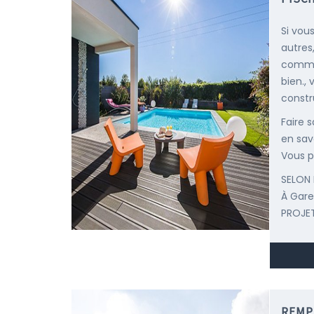
Si vou
autres
comme 
bien.,
constr
Faire 
en savo
Vous p
SELON 
À Gar
PROJET
REMP