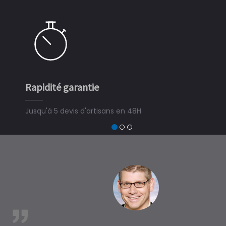
Rapidité garantie
Simpl
Jusqu'à 5 devis d'artisans en 48H
3 min
devis 
trouve
à Gan
est