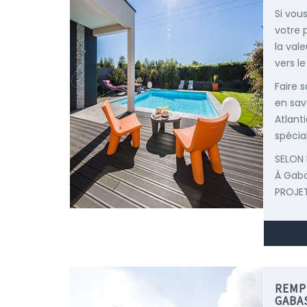
Si vous
votre 
la val
vers le
Faire 
en sav
Atlant
spécial
SELON 
À Gab
PROJET
REMP
GABA