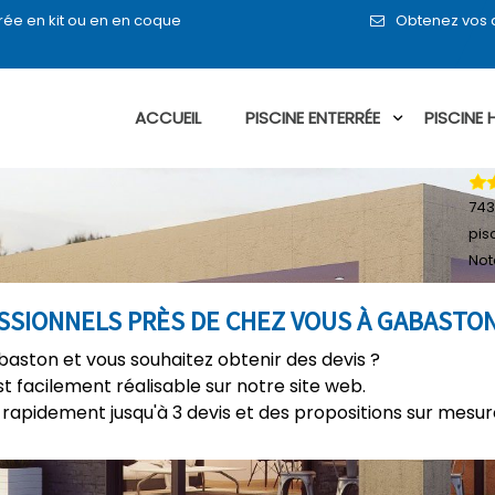
rée en kit ou en en coque
Obtenez vos d
ACCUEIL
PISCINE ENTERRÉE
PISCINE
743
pis
Not
ESSIONNELS PRÈS DE CHEZ VOUS À GABASTO
baston et vous souhaitez obtenir des devis ?
t facilement réalisable sur notre site web.
rapidement jusqu'à 3 devis et des propositions sur mesure