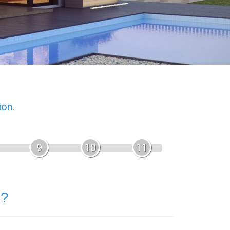
ion.
9
10
11
 ?