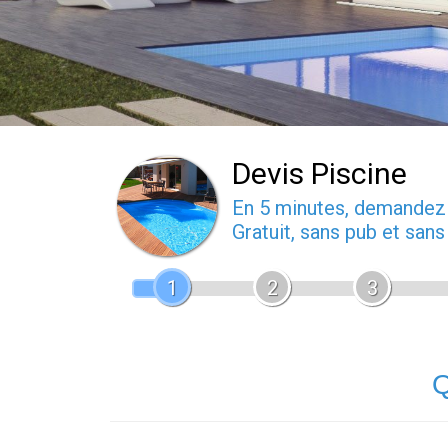
Devis Piscine
En 5 minutes, demande
Gratuit, sans pub et san
1
2
3
Q