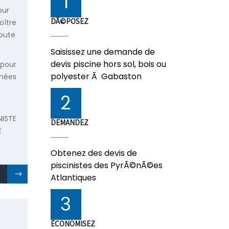
1
our
DÃ©POSEZ
oître
doute
Saisissez une demande de
devis piscine hors sol, bois ou
 pour
polyester Ã Gabaston
énées
2
NISTE
DEMANDEZ
E
Obtenez des devis de
piscinistes des PyrÃ©nÃ©es
Atlantiques
3
ÉCONOMISEZ