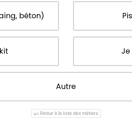
aing, béton)
Pi
kit
Je
Autre
Retour à la liste des métiers