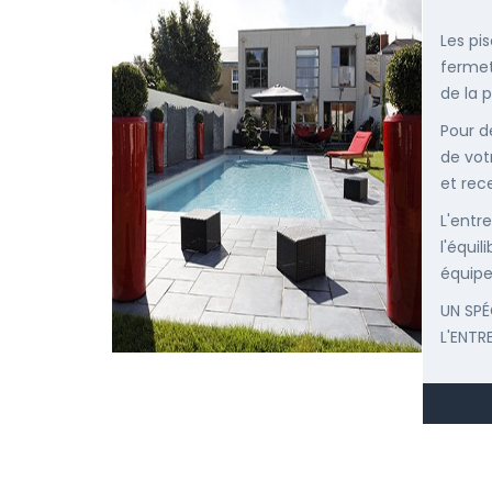
Les pi
fermet
de la p
Pour d
de vot
et rec
L'entr
l'équi
équipe
UN SPÉ
L'ENTR