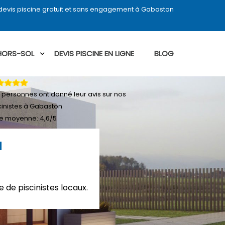
evis piscine gratuit et sans engagement à Gabaston
 HORS-SOL
DEVIS PISCINE EN LIGNE
BLOG
personnes ont donné leur
avis sur nos
cinistes à Gabaston
e moyenne:
4,6
/
5
N
 de piscinistes locaux.