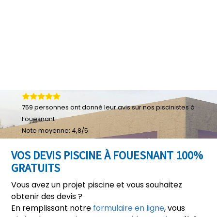
759
personnes ont donné leur
avis sur nos piscinistes à
Fouesnant
Note moyenne:
4,8
/
5
VOS DEVIS PISCINE À FOUESNANT 100%
GRATUITS
Vous avez un projet piscine et vous souhaitez
obtenir des devis ?
En remplissant notre
formulaire en ligne
, vous