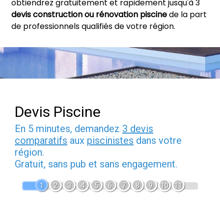
obtiendrez gratuitement et rapidement jusqu'à 3
devis construction ou rénovation piscine
de la part
de professionnels qualifiés de votre région.
Devis Piscine
En 5 minutes, demandez
3 devis
comparatifs
aux
piscinistes
dans votre
région.
Gratuit, sans pub et sans engagement.
1
2
3
4
5
6
7
8
9
10
11