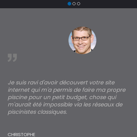
est
Je suis ravi d'avoir découvert votre site
Po
internet qui m'a permis de faire ma propre
pa
piscine pour un petit budget, chose qui
lé
m'aurait été impossible via les réseaux de
au
piscinistes classiques.
THI
CHRISTOPHE