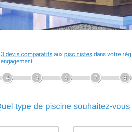
z
3 devis comparatifs
aux
piscinistes
dans votre rég
s engagement.
4
5
6
7
8
uel type de piscine souhaitez-vous