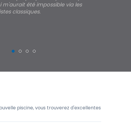
 m'aurait été impossible via les
les parois pour
stes classiques.
THIERRY
uvelle piscine, vous trouverez d'excellentes