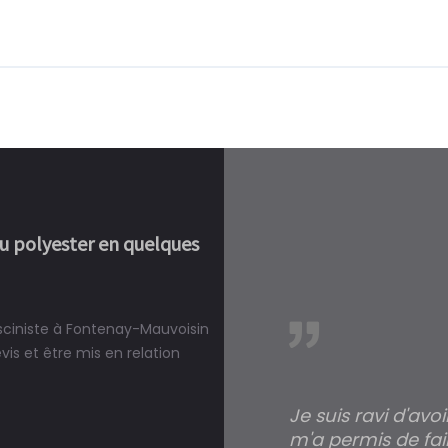
ou polyester en quelques
isciniste à Fontenay-Mauvoisin
réalité, une piscine est bien
s et être mis en relation
Je suis ravi d'avo
m'a permis de fai