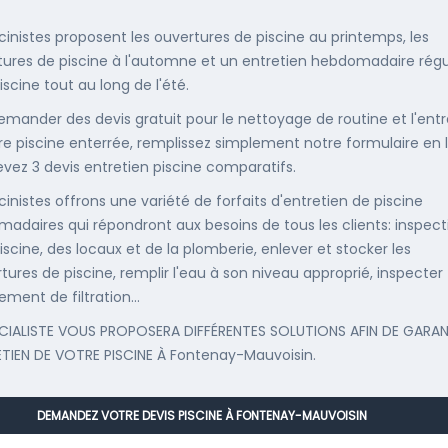
scinistes proposent les ouvertures de piscine au printemps, les
ures de piscine à l'automne et un entretien hebdomadaire régu
iscine tout au long de l'été.
emander des devis gratuit pour le nettoyage de routine et l'entr
re piscine enterrée, remplissez simplement notre formulaire en 
evez 3 devis entretien piscine comparatifs.
cinistes offrons une variété de forfaits d'entretien de piscine
adaires qui répondront aux besoins de tous les clients: inspect
iscine, des locaux et de la plomberie, enlever et stocker les
tures de piscine, remplir l'eau à son niveau approprié, inspecter
ement de filtration...
CIALISTE VOUS PROPOSERA DIFFÉRENTES SOLUTIONS AFIN DE GARAN
ETIEN DE VOTRE PISCINE À Fontenay-Mauvoisin.
DEMANDEZ VOTRE DEVIS PISCINE À FONTENAY-MAUVOISIN