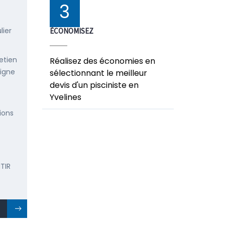
3
lier
ÉCONOMISEZ
etien
Réalisez des économies en
ligne
sélectionnant le meilleur
devis d'un pisciniste en
Yvelines
ions
TIR