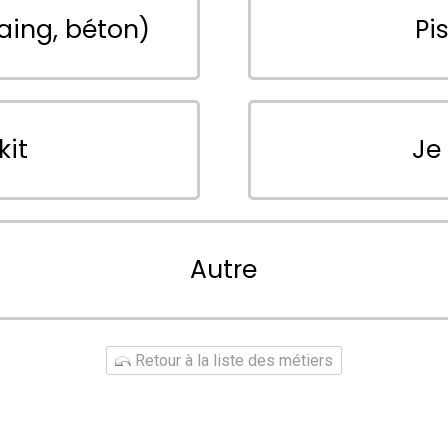
aing, béton)
Pi
kit
Je
Autre
Retour à la liste des métiers