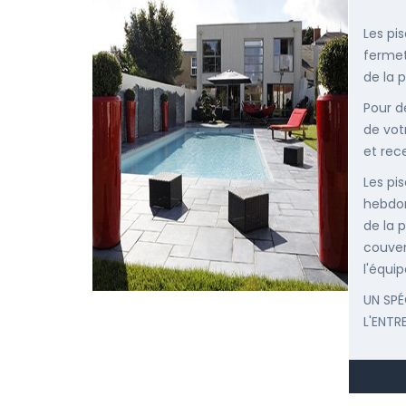
Les pi
fermet
de la p
Pour d
de vot
et rec
Les pis
hebdom
de la p
couver
l'équip
UN SPÉ
L'ENTR