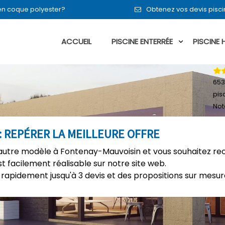
n en coque polyester?
Obtenez vos devis pisc
ACCUEIL
PISCINE ENTERRÉE
PISCINE
653
pis
Not
: REPÉRER LA MEILLEURE OFFRE
autre modèle à Fontenay-Mauvoisin et vous souhaitez rec
t facilement réalisable sur notre site web.
rapidement jusqu'à 3 devis et des propositions sur mesure