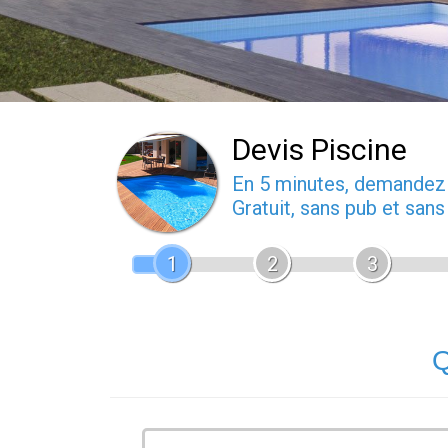
Devis Piscine
En 5 minutes, demande
Gratuit, sans pub et san
1
2
3
Q