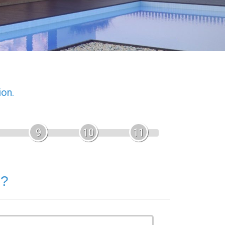
ion.
9
10
11
 ?