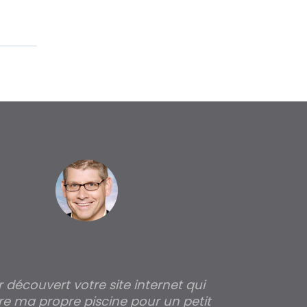
ir découvert votre site internet qui
Pour moi tout 
re ma propre piscine pour un petit
profondeur de