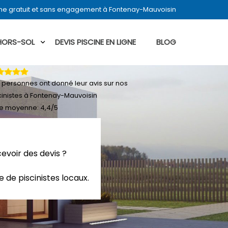
ine gratuit et sans engagement à Fontenay-Mauvoisin
 HORS-SOL
DEVIS PISCINE EN LIGNE
BLOG
personnes ont donné leur
avis sur nos
cinistes à Fontenay-Mauvoisin
e moyenne:
4,4
/
5
evoir des devis ?
 de piscinistes locaux.