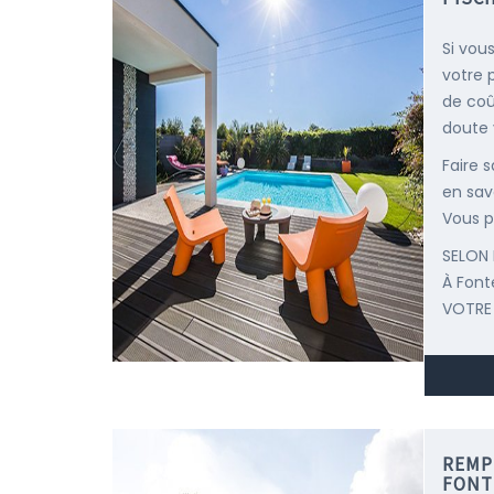
Si vou
votre 
de coû
doute 
Faire 
en savo
Vous p
SELON 
À Fon
VOTRE
REMP
FONT