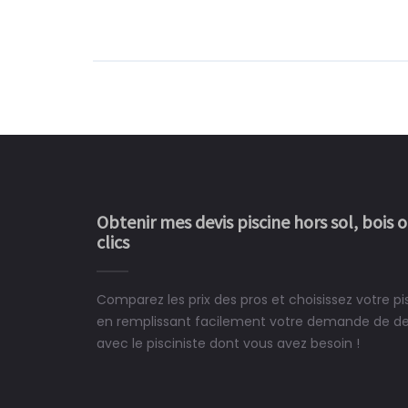
Obtenir mes devis piscine hors sol, bois 
clics
Comparez les prix des pros et choisissez votre p
Le rêve devient enfin 
en remplissant facilement votre demande de devi
construit chez moi.
avec le pisciniste dont vous avez besoin !
 partagé, la joie de voir la
e ce plan d'eau, un livre
CHARLES