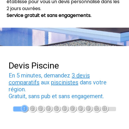
établisse pour vous un devis personnalisé dans les
2 jours ouvrées.
Service gratuit et sans engagements.
Devis Piscine
En 5 minutes, demandez
3 devis
comparatifs
aux
piscinistes
dans votre
région.
Gratuit, sans pub et sans engagement.
1
2
3
4
5
6
7
8
9
10
11