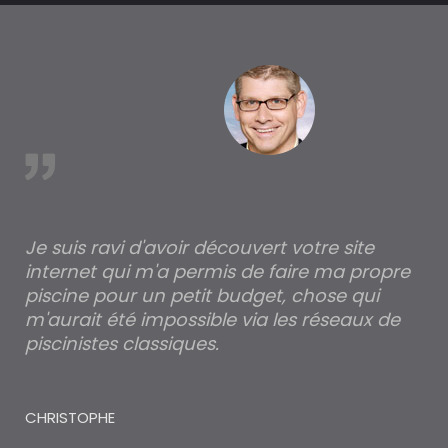
est
Je suis ravi d'avoir découvert votre site
Po
internet qui m'a permis de faire ma propre
pa
piscine pour un petit budget, chose qui
lé
m'aurait été impossible via les réseaux de
au
piscinistes classiques.
THI
CHRISTOPHE