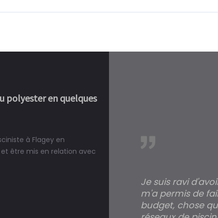
ou polyester en quelques
sciniste à Flagey en
réalité, une piscine est bien
et être mis en relation avec
Je suis ravi d'avo
m'a permis de fai
budget, chose qui
réseaux de piscini