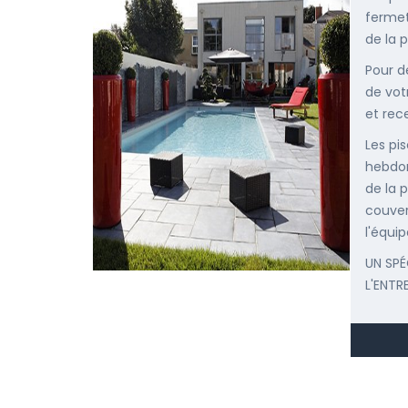
fermet
de la p
Pour d
de vot
et rec
Les pis
hebdom
de la p
couver
l'équip
UN SPÉ
L'ENTR