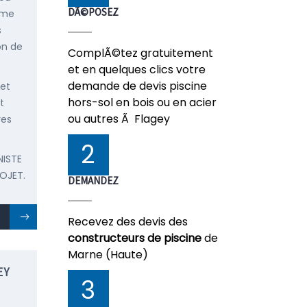
DÃ©POSEZ
mme
s
on de
ComplÃ©tez gratuitement
et en quelques clics votre
demande de devis piscine
 et
hors-sol en bois ou en acier
t
ou autres Ã Flagey
res
2
NISTE
OJET.
DEMANDEZ
Recevez des devis des
constructeurs de piscine
de
Marne (Haute)
EY
3