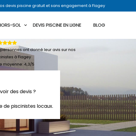
s devis piscine gratuit et sans engagement à Flagey
 HORS-SOL
DEVIS PISCINE EN LIGNE
BLOG
personnes ont donné leur
avis sur nos
cinistes à Flagey
e moyenne:
4,3
/
5
voir des devis ?
 de piscinistes locaux.