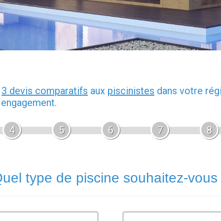
z
3 devis comparatifs
aux
piscinistes
dans votre rég
s engagement.
4
5
6
7
8
uel type de piscine souhaitez-vous