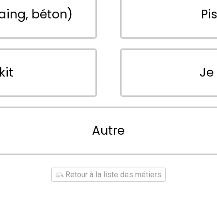
aing, béton)
Pi
kit
Je
Autre
Retour à la liste des métiers