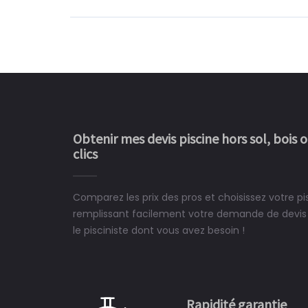
Obtenir mes devis piscine hors sol, bois 
clics
Comparez les prix des pros et choisissez votre pi
Le rêve devient enfin 
remplissant facilement votre demande de devis 
construit chez moi.
le pisciniste dont vous avez besoin !
 partagé, la joie de voir la
e ce plan d'eau, un livre
CHARLES
e pour la construction de la
Rapidité garantie
à on ne peut plus s'en passer.