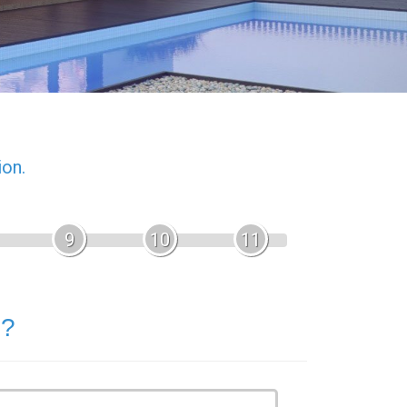
ion.
9
10
11
 ?