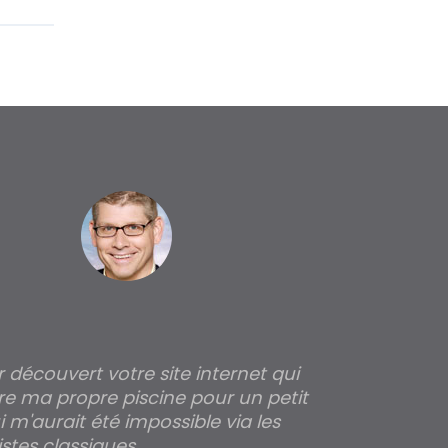
ir découvert votre site internet qui
Pour moi tout 
re ma propre piscine pour un petit
profondeur de
 m'aurait été impossible via les
les parois pour
stes classiques.