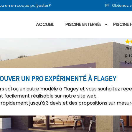
t ou en en coque polyester?
Obtenez vo
ACCUEIL
PISCINE ENTERRÉE
PISCINE
797
pis
Not
ROUVER UN PRO EXPÉRIMENTÉ À FLAGEY
ors sol ou un autre modèle à Flagey et vous souhaitez rece
t facilement réalisable sur notre site web.
rapidement jusqu'à 3 devis et des propositions sur mesure