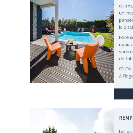
autres
un inv
pensée
la pisc
Faire 
nous v
vous a
de fab
SELON 
À Flag
REMP
Les pi