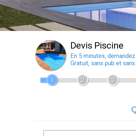
Devis Piscine
En 5 minutes, demande
Gratuit, sans pub et san
1
2
3
Q