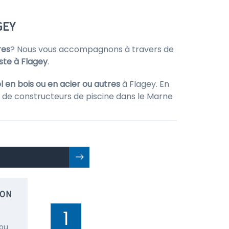
GEY
res
? Nous vous accompagnons à travers de
iste à Flagey
.
l en bois ou en acier ou autres
à Flagey. En
s de constructeurs de piscine dans le Marne
ION
1
 ou