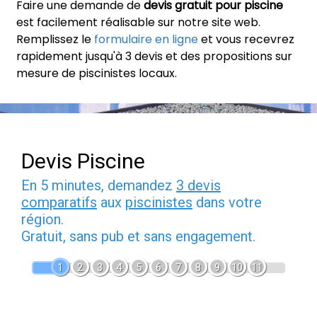
Faire une demande de
devis gratuit pour piscine
est facilement réalisable sur notre site web.
Remplissez le
formulaire en ligne
et vous recevrez
rapidement jusqu'à 3 devis et des propositions sur
mesure de piscinistes locaux.
Devis Piscine
En 5 minutes, demandez
3 devis
comparatifs
aux
piscinistes
dans votre
région.
Gratuit, sans pub et sans engagement.
1
2
3
4
5
6
7
8
9
10
11