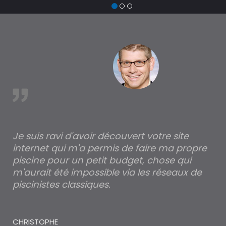
de
tr
à 
est
Je suis ravi d'avoir découvert votre site
Po
internet qui m'a permis de faire ma propre
pa
piscine pour un petit budget, chose qui
lé
m'aurait été impossible via les réseaux de
au
piscinistes classiques.
THI
CHRISTOPHE