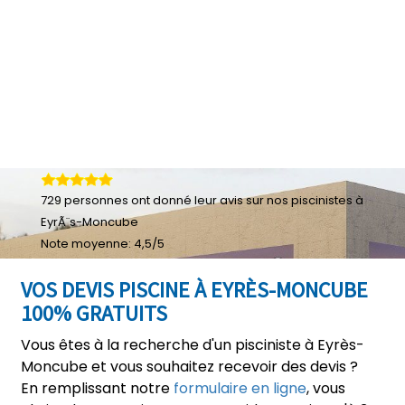
729
personnes ont donné leur
avis sur nos piscinistes à
EyrÃ¨s-Moncube
Note moyenne:
4,5
/
5
VOS DEVIS PISCINE À EYRÈS-MONCUBE
100% GRATUITS
Vous êtes à la recherche d'un pisciniste à Eyrès-
Moncube et vous souhaitez recevoir des devis ?
En remplissant notre
formulaire en ligne
, vous