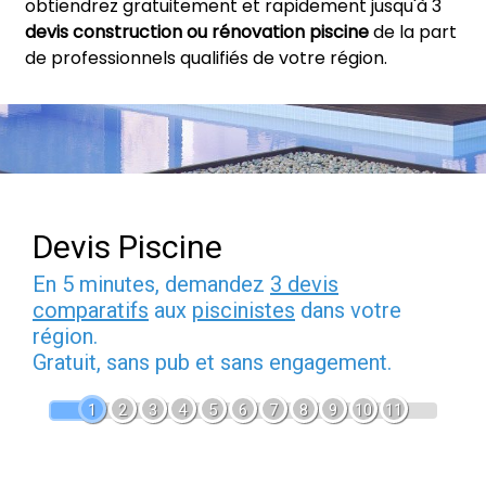
obtiendrez gratuitement et rapidement jusqu'à 3
devis construction ou rénovation piscine
de la part
de professionnels qualifiés de votre région.
Devis Piscine
En 5 minutes, demandez
3 devis
comparatifs
aux
piscinistes
dans votre
région.
Gratuit, sans pub et sans engagement.
1
2
3
4
5
6
7
8
9
10
11