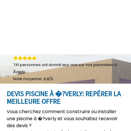
741
personnes ont donné leur
avis sur nos piscinistes à
Ãverly
Note moyenne:
4,8
/
5
DEVIS PISCINE À �?VERLY: REPÉRER LA
MEILLEURE OFFRE
Vous cherchez comment construire ou installer
une piscine à �?verly et vous souhaitez recevoir
des devis ?