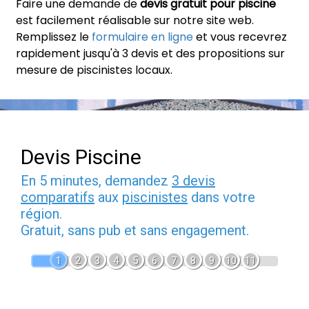
Faire une demande de
devis gratuit pour piscine
est facilement réalisable sur notre site web.
Remplissez le
formulaire en ligne
et vous recevrez
rapidement jusqu'à 3 devis et des propositions sur
mesure de piscinistes locaux.
Devis Piscine
En 5 minutes, demandez
3 devis
comparatifs
aux
piscinistes
dans votre
région.
Gratuit, sans pub et sans engagement.
1
2
3
4
5
6
7
8
9
10
11