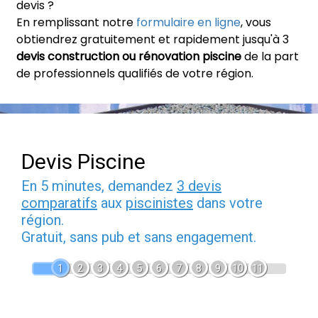
devis ?
En remplissant notre
formulaire en ligne
, vous
obtiendrez gratuitement et rapidement jusqu'à 3
devis construction ou rénovation piscine
de la part
de professionnels qualifiés de votre région.
Devis Piscine
En 5 minutes, demandez
3 devis
comparatifs
aux
piscinistes
dans votre
région.
Gratuit, sans pub et sans engagement.
1
2
3
4
5
6
7
8
9
10
11