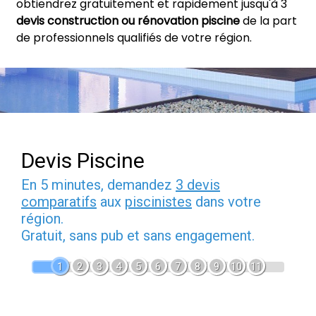
obtiendrez gratuitement et rapidement jusqu'à 3
devis construction ou rénovation piscine
de la part
de professionnels qualifiés de votre région.
Devis Piscine
En 5 minutes, demandez
3 devis
comparatifs
aux
piscinistes
dans votre
région.
Gratuit, sans pub et sans engagement.
1
2
3
4
5
6
7
8
9
10
11