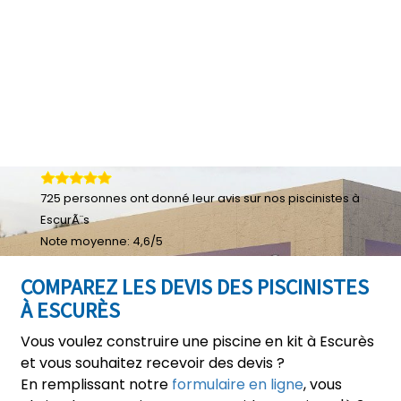
725
personnes ont donné leur
avis sur nos piscinistes à
EscurÃ¨s
Note moyenne:
4,6
/
5
COMPAREZ LES DEVIS DES PISCINISTES
À ESCURÈS
Vous voulez construire une piscine en kit à Escurès
et vous souhaitez recevoir des devis ?
En remplissant notre
formulaire en ligne
, vous