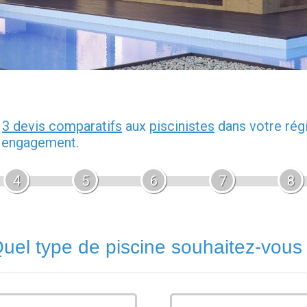
z
3 devis comparatifs
aux
piscinistes
dans votre rég
s engagement.
4
5
6
7
8
uel type de piscine souhaitez-vous