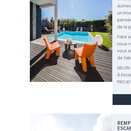
autres
un inv
pensée
de la p
Faire 
nous v
vous a
de fab
SELON 
À Esc
PROJET
REMP
ESCA