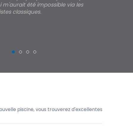
 m'aurait été impossible via les
les parois pour
stes classiques.
THIERRY
uvelle piscine, vous trouverez d'excellentes