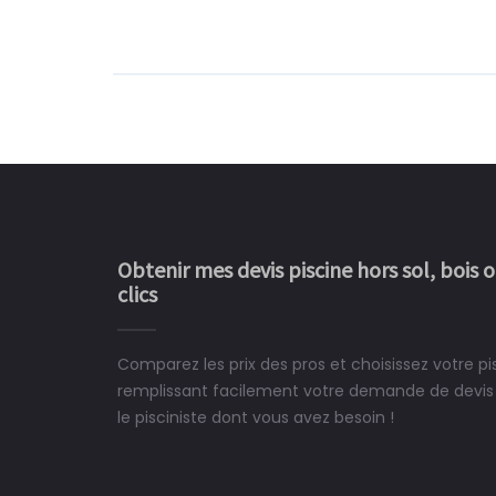
Obtenir mes devis piscine hors sol, bois 
clics
Comparez les prix des pros et choisissez votre pi
Le rêve devient enfin 
remplissant facilement votre demande de devis 
construit chez moi.
le pisciniste dont vous avez besoin !
 partagé, la joie de voir la
e ce plan d'eau, un livre
CHARLES