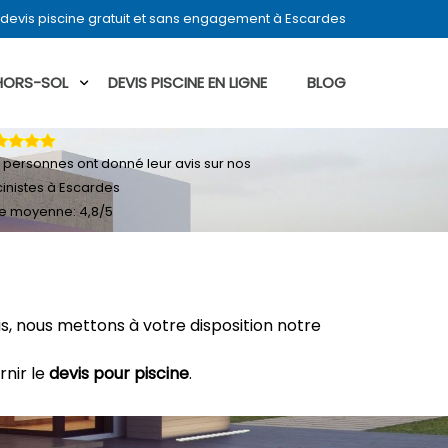
devis piscine gratuit et sans engagement à Escardes
 HORS-SOL
DEVIS PISCINE EN LIGNE
BLOG
personnes ont donné leur
avis sur nos
cinistes à Escardes
e moyenne:
4,8
/
5
, nous mettons à votre disposition notre
rnir le
devis pour piscine
.