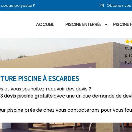
en coque polyester?
Obtenez vos 
ACCUEIL
PISCINE ENTERRÉE
PISCINE
658
pis
Not
TURE PISCINE À ESCARDES
es et vous souhaitez recevoir des devis ?
 3
devis piscine gratuits
avec une unique demande de devis
our piscine près de chez vous contacterons pour vous fou