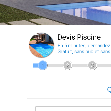
Devis Piscine
En 5 minutes, demande
Gratuit, sans pub et san
1
2
3
Q