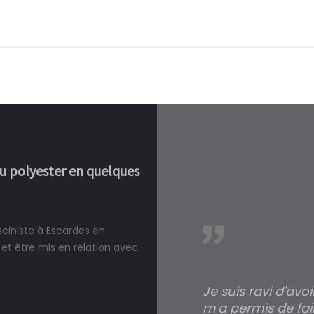
ou polyester en quelques
sciniste à Escardes en
réalité, une piscine est bien
et être mis en relation avec
Je suis ravi d'avo
m'a permis de fai