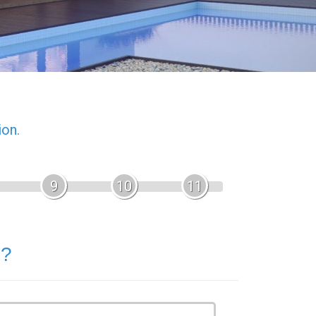
ion.
9
10
11
 ?