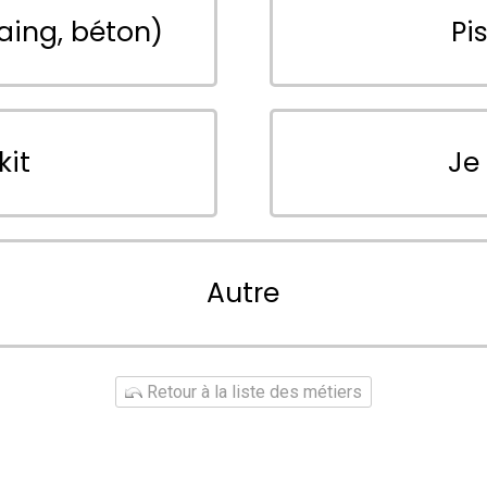
aing, béton)
Pi
kit
Je
Autre
Retour à la liste des métiers