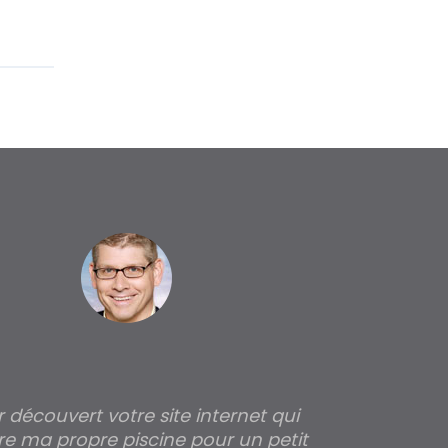
ir découvert votre site internet qui
Pour moi tout 
re ma propre piscine pour un petit
profondeur de