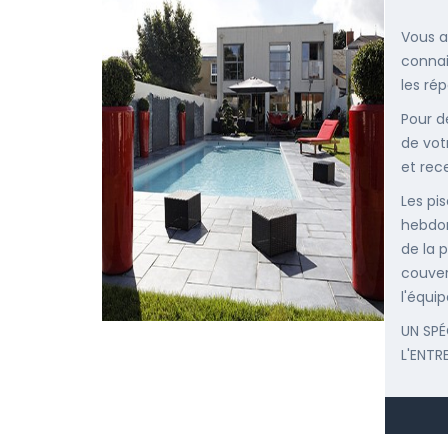
Vous a
connai
les ré
Pour d
de vot
et rec
Les pis
hebdom
de la p
couver
l'équip
UN SPÉ
L'ENTR