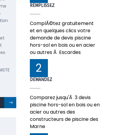
REMPLISSEZ
mme
s
tion
ComplÃ©tez gratuitement
et en quelques clics votre
demande de devis piscine
 et
hors-sol en bois ou en acier
t
ou autres Ã Escardes
res
2
NISTE
DEMANDEZ
Comparez jusqu'Ã 3 devis
piscine hors-sol en bois ou en
acier ou autres des
constructeurs de piscine des
Marne