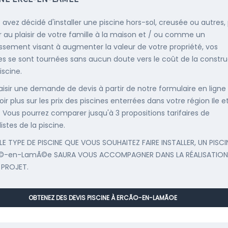
s avez décidé d'installer une piscine hors-sol, creusée ou autres,
r au plaisir de votre famille à la maison et / ou comme un
issement visant à augmenter la valeur de votre propriété, vos
s se sont tournées sans aucun doute vers le coût de la constru
iscine.
saisir une demande de devis à partir de notre formulaire en ligne
ir plus sur les prix des piscines enterrées dans votre région Ile e
e. Vous pourrez comparer jusqu'à 3 propositions tarifaires de
istes de la piscine.
LE TYPE DE PISCINE QUE VOUS SOUHAITEZ FAIRE INSTALLER, UN PISCI
Ã©-en-LamÃ©e SAURA VOUS ACCOMPAGNER DANS LA RÉALISATION
 PROJET.
OBTENEZ DES DEVIS PISCINE À ERCÃ©-EN-LAMÃ©E