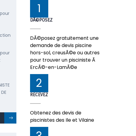
1
 pour
DÃ©POSEZ
ction
DÃ©posez gratuitement une
demande de devis piscine
hors-sol, creusÃ©e ou autres
 pour
pour trouver un pisciniste Ã
t
ErcÃ©-en-LamÃ©e
2
NISTE
 DE
RECEVEZ
Obtenez des devis de
piscinistes des Ile et Vilaine
3