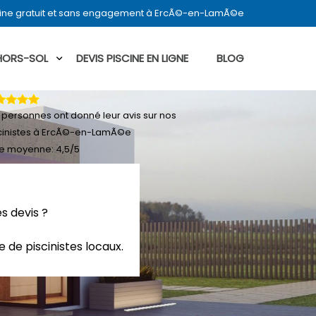
cine gratuit et sans engagement à ErcÃ©-en-LamÃ©e
 HORS-SOL
DEVIS PISCINE EN LIGNE
BLOG
personnes ont donné leur
avis sur nos
cinistes à ErcÃ©-en-LamÃ©e
e moyenne:
4,5
/
5
s devis ?
 de piscinistes locaux.