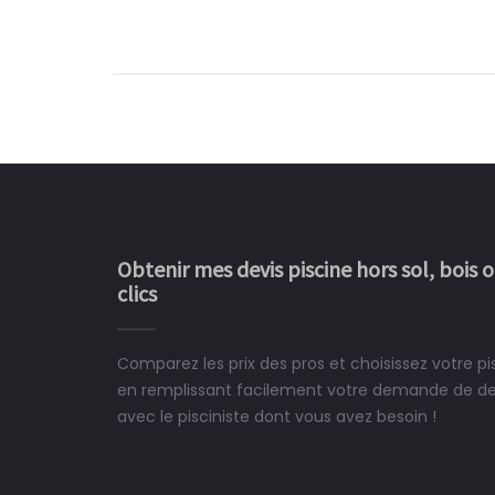
Obtenir mes devis piscine hors sol, bois 
clics
Comparez les prix des pros et choisissez votre 
Le rêve devient enfin 
en remplissant facilement votre demande de devi
construit chez moi.
avec le pisciniste dont vous avez besoin !
 partagé, la joie de voir la
e ce plan d'eau, un livre
CHARLES