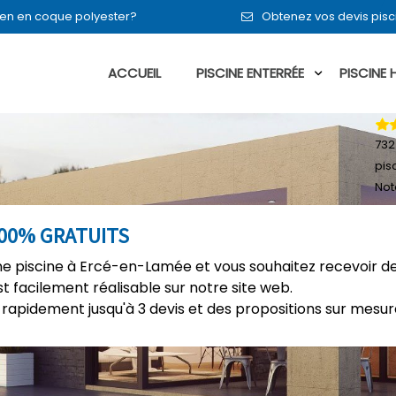
ou en en coque polyester?
Obtenez vos devis pis
ACCUEIL
PISCINE ENTERRÉE
PISCINE
732
pis
Not
100% GRATUITS
e piscine à Ercé-en-Lamée et vous souhaitez recevoir de
t facilement réalisable sur notre site web.
rapidement jusqu'à 3 devis et des propositions sur mesure