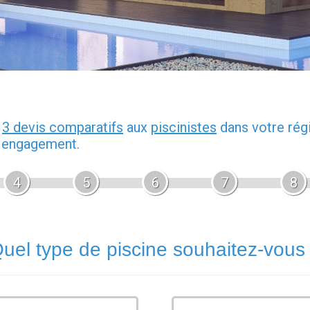
z
3 devis comparatifs
aux
piscinistes
dans votre rég
s engagement.
4
5
6
7
8
uel type de piscine souhaitez-vous