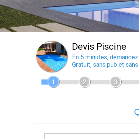
Devis Piscine
En 5 minutes, demande
Gratuit, sans pub et san
1
2
3
Q