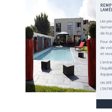
REMP
LAMÉ
Les pi
fermet
de la p
Pour d
de vot
et rec
L'entr
l'équi
équipe
UN SPÉ
L'ENTR