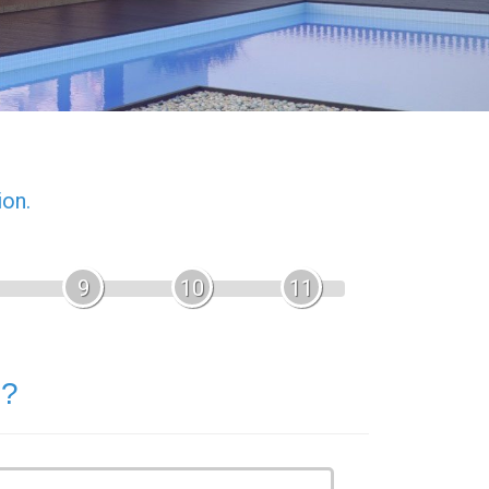
ion.
9
10
11
 ?