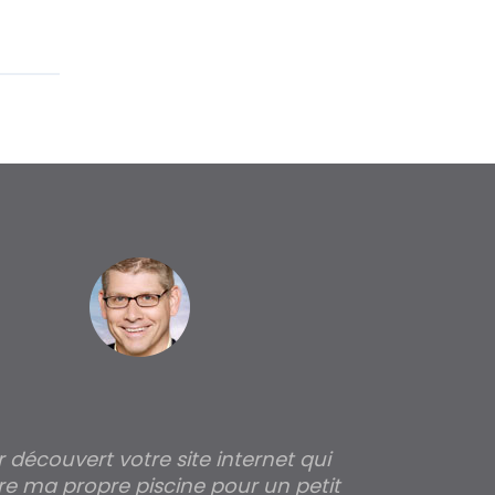
ir découvert votre site internet qui
Pour moi tout 
re ma propre piscine pour un petit
profondeur de