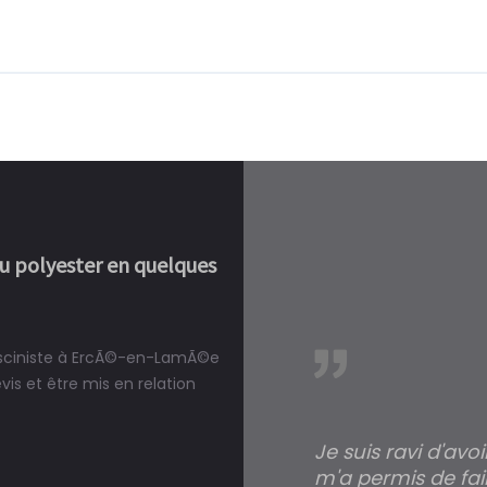
ou polyester en quelques
pisciniste à ErcÃ©-en-LamÃ©e
réalité, une piscine est bien
s et être mis en relation
Je suis ravi d'avo
m'a permis de fai