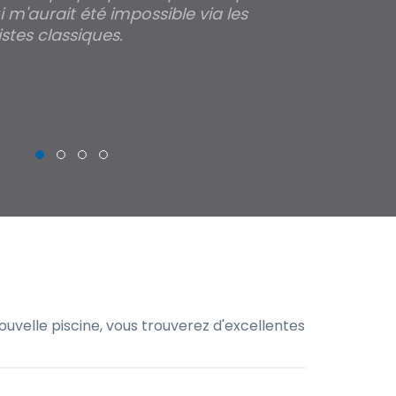
 m'aurait été impossible via les
les parois pour
stes classiques.
THIERRY
uvelle piscine, vous trouverez d'excellentes