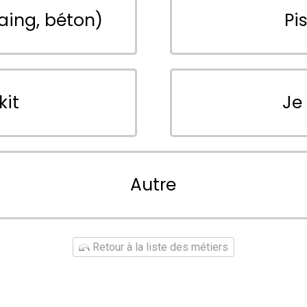
aing, béton)
Pi
kit
Je
Autre
Retour à la liste des métiers