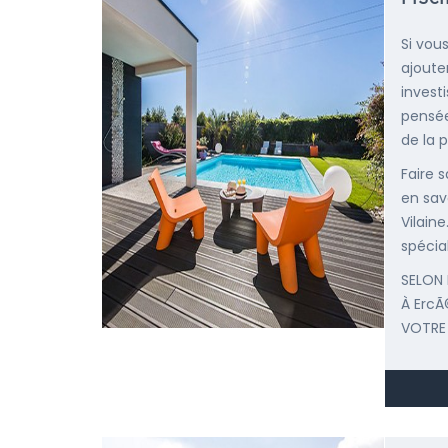
Si vou
ajoute
invest
pensée
de la p
Faire 
en savo
Vilain
spécial
SELON 
À Erc
VOTRE