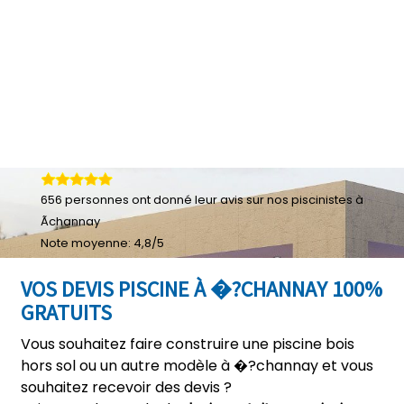
656
personnes ont donné leur
avis sur nos piscinistes à
Ãchannay
Note moyenne:
4,8
/
5
VOS DEVIS PISCINE À �?CHANNAY 100%
GRATUITS
Vous souhaitez faire construire une piscine bois
hors sol ou un autre modèle à �?channay et vous
souhaitez recevoir des devis ?