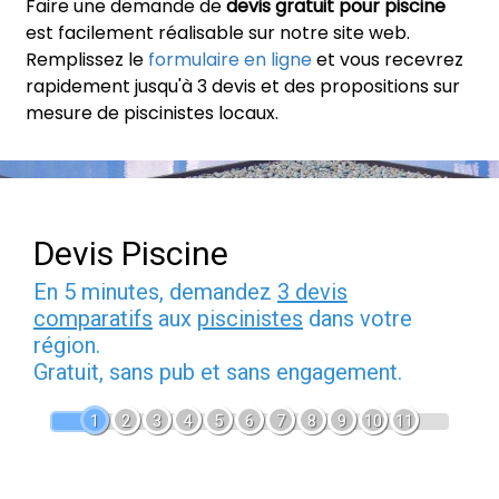
Faire une demande de
devis gratuit pour piscine
est facilement réalisable sur notre site web.
Remplissez le
formulaire en ligne
et vous recevrez
rapidement jusqu'à 3 devis et des propositions sur
mesure de piscinistes locaux.
Devis Piscine
En 5 minutes, demandez
3 devis
comparatifs
aux
piscinistes
dans votre
région.
Gratuit, sans pub et sans engagement.
1
2
3
4
5
6
7
8
9
10
11