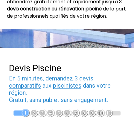
obtiendrez gratuitement et rapidement jusqu'à 3
devis construction ou rénovation piscine
de la part
de professionnels qualifiés de votre région.
Devis Piscine
En 5 minutes, demandez
3 devis
comparatifs
aux
piscinistes
dans votre
région.
Gratuit, sans pub et sans engagement.
1
2
3
4
5
6
7
8
9
10
11