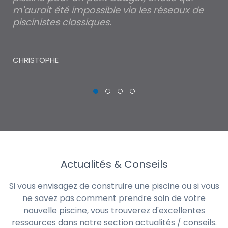
Je suis ravi d'avoir découvert votre site
Po
internet qui m'a permis de faire ma propre
pa
piscine pour un petit budget, chose qui
lé
m'aurait été impossible via les réseaux de
au
piscinistes classiques.
THI
CHRISTOPHE
Actualités & Conseils
Si vous envisagez de construire une piscine ou si vous