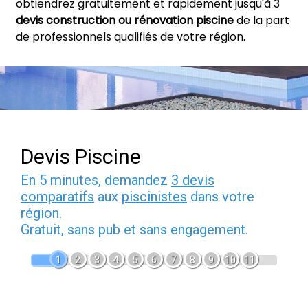
obtiendrez gratuitement et rapidement jusqu'à 3
devis construction ou rénovation piscine
de la part
de professionnels qualifiés de votre région.
Devis Piscine
En 5 minutes, demandez
3 devis
comparatifs
aux
piscinistes
dans votre
région.
Gratuit, sans pub et sans engagement.
1
2
3
4
5
6
7
8
9
10
11