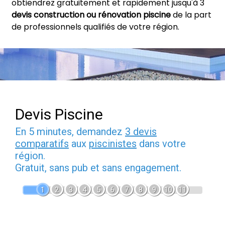
obtiendrez gratuitement et rapidement jusqu'à 3
devis construction ou rénovation piscine
de la part
de professionnels qualifiés de votre région.
Devis Piscine
En 5 minutes, demandez
3 devis
comparatifs
aux
piscinistes
dans votre
région.
Gratuit, sans pub et sans engagement.
1
2
3
4
5
6
7
8
9
10
11