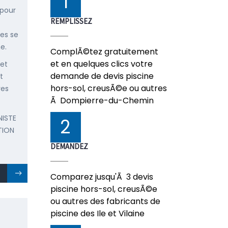
1
 pour
REMPLISSEZ
ées se
e.
ComplÃ©tez gratuitement
et en quelques clics votre
 et
demande de devis piscine
t
hors-sol, creusÃ©e ou autres
res
Ã Dompierre-du-Chemin
NISTE
2
TION
DEMANDEZ
Comparez jusqu'Ã 3 devis
piscine hors-sol, creusÃ©e
ou autres des fabricants de
piscine des Ile et Vilaine