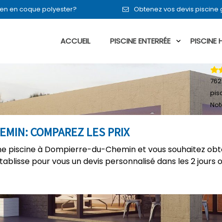
ou en en coque polyester?
Obtenez vos devis piscine
ACCUEIL
PISCINE ENTERRÉE
PISCINE
762
pis
Not
EMIN: COMPAREZ LES PRIX
e piscine à Dompierre-du-Chemin et vous souhaitez obte
établisse pour vous un devis personnalisé dans les 2 jours 