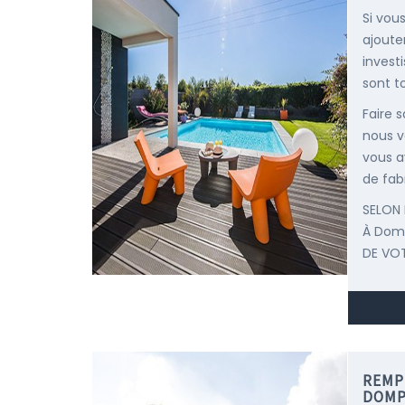
Si vou
ajoute
invest
sont to
Faire 
nous v
vous a
de fab
SELON 
À Dom
DE VOT
REMP
DOMP