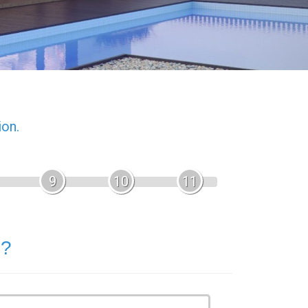
ion.
9
10
11
 ?