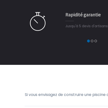
e ce plan d'eau, un livre
CHARLES
e pour la construction de la
Rapidité garantie
à on ne peut plus s'en passer.
Jusqu'à 5 devis d'artisan
Si vous envisagez de construire une piscine