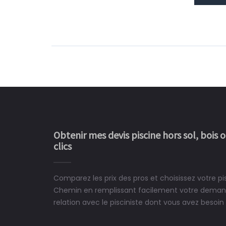
Obtenir mes devis piscine hors sol, bois 
clics
Comparez les prix des pros et choisissez votre p
Le rêve devient enfin 
Chemin en remplissant facilement votre demand
construit chez moi.
relation avec le pisciniste dont vous avez besoin 
 partagé, la joie de voir la