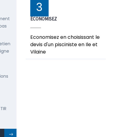
3
ement
ÉCONOMISEZ
 pas
Economisez en choisissant le
etien
devis d'un pisciniste en Ile et
ligne
Vilaine
ions
TIR