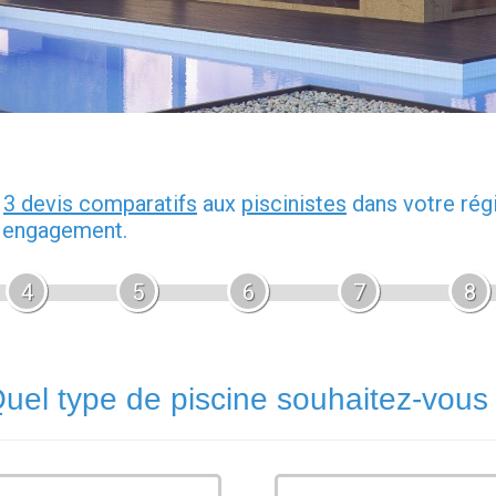
z
3 devis comparatifs
aux
piscinistes
dans votre rég
s engagement.
4
5
6
7
8
uel type de piscine souhaitez-vous