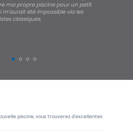
re ma propre piscine pour un petit
profondeur de
 m'aurait été impossible via les
les parois pour
stes classiques.
THIERRY
uvelle piscine, vous trouverez d'excellentes