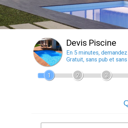
Devis Piscine
En 5 minutes, demande
Gratuit, sans pub et san
1
2
3
Q