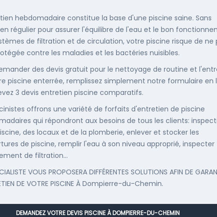
etien hebdomadaire constitue la base d'une piscine saine. Sans
ien régulier pour assurer l'équilibre de l'eau et le bon fonctionn
stèmes de filtration et de circulation, votre piscine risque de ne
rotégée contre les maladies et les bactéries nuisibles.
emander des devis gratuit pour le nettoyage de routine et l'entr
re piscine enterrée, remplissez simplement notre formulaire en 
evez 3 devis entretien piscine comparatifs.
cinistes offrons une variété de forfaits d'entretien de piscine
adaires qui répondront aux besoins de tous les clients: inspect
iscine, des locaux et de la plomberie, enlever et stocker les
tures de piscine, remplir l'eau à son niveau approprié, inspecter
ement de filtration...
CIALISTE VOUS PROPOSERA DIFFÉRENTES SOLUTIONS AFIN DE GARAN
ETIEN DE VOTRE PISCINE À Dompierre-du-Chemin.
DEMANDEZ VOTRE DEVIS PISCINE À DOMPIERRE-DU-CHEMIN