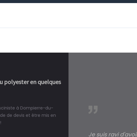
ou polyester en quelques
isciniste à Dompierre-du-
réalité, une piscine est bien
e de devis et être mis en
!
Je suis ravi d'avo