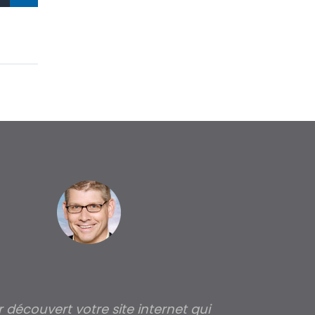
ir découvert votre site internet qui
Pour moi tout 