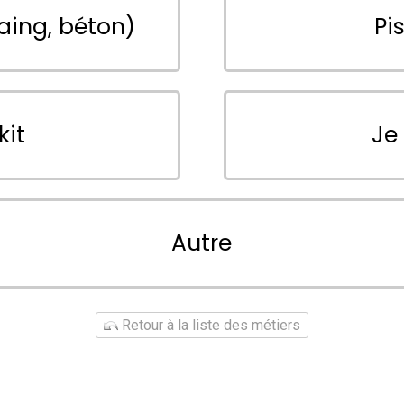
aing, béton)
Pi
kit
Je
Autre
Retour à la liste des métiers