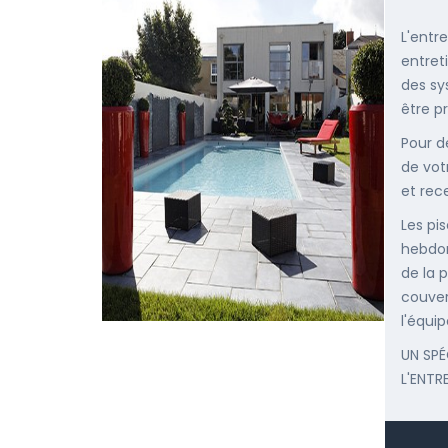
L'entr
entret
des sy
être p
Pour d
de vot
et rec
Les pis
hebdom
de la p
couver
l'équip
UN SPÉ
L'ENTR