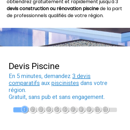
obtiendrez gratuitement et rapidement jusqu'à 3
devis construction ou rénovation piscine
de la part
de professionnels qualifiés de votre région.
Devis Piscine
En 5 minutes, demandez
3 devis
comparatifs
aux
piscinistes
dans votre
région.
Gratuit, sans pub et sans engagement.
1
2
3
4
5
6
7
8
9
10
11