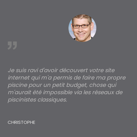
à Cussey-les-Forges
est
Je suis ravi d'avoir découvert votre site
Po
internet qui m'a permis de faire ma propre
pa
piscine pour un petit budget, chose qui
lé
m'aurait été impossible via les réseaux de
au
piscinistes classiques.
THI