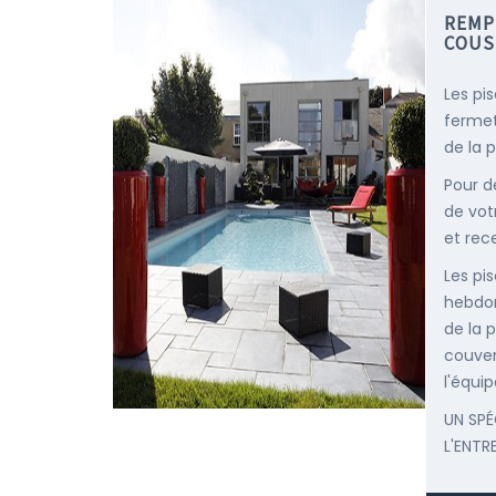
REMP
COUS
Les pi
fermet
de la p
Pour d
de vot
et rec
Les pis
hebdom
de la p
couver
l'équip
UN SPÉ
L'ENTR