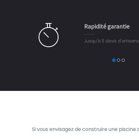
 partagé, la joie de voir la
e ce plan d'eau, un livre
CHARLES
e pour la construction de la
Rapidité garantie
à on ne peut plus s'en passer.
Jusqu'à 5 devis d'artisan
Si vous envisagez de construire une piscine