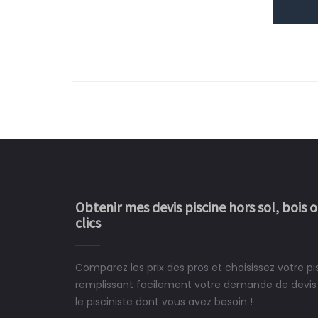
Obtenir mes devis piscine hors sol, bois 
clics
Comparez les prix des pros et choisissez votre p
Le rêve devient enfin 
remplissant facilement votre demande de devis 
construit chez moi.
le pisciniste dont vous avez besoin !