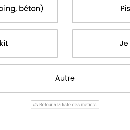
aing, béton)
Pi
kit
Je
Autre
Retour à la liste des métiers