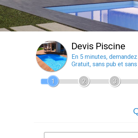
Devis Piscine
En 5 minutes, demande
Gratuit, sans pub et san
1
2
3
Q