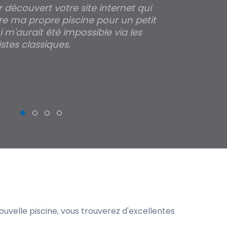
ir découvert votre site internet qui
Pour moi tout 
re ma propre piscine pour un petit
profondeur de
 m'aurait été impossible via les
les parois pour
stes classiques.
THIERRY
uvelle piscine, vous trouverez d'excellentes