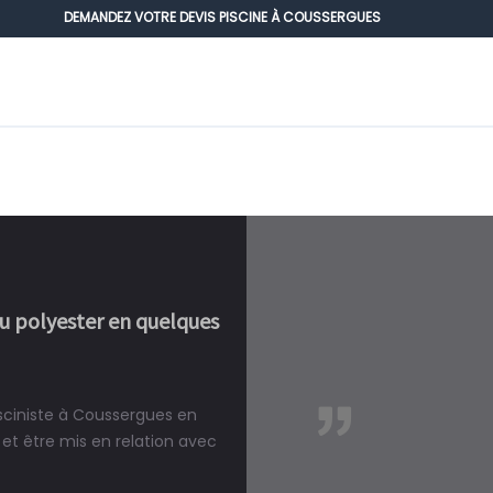
DEMANDEZ VOTRE DEVIS PISCINE À COUSSERGUES
ou polyester en quelques
isciniste à Coussergues en
réalité, une piscine est bien
et être mis en relation avec