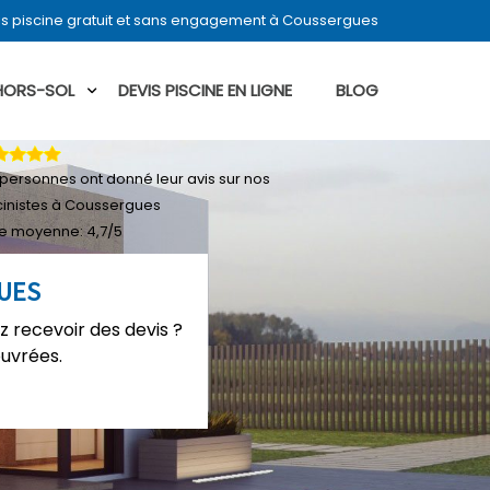
s piscine gratuit et sans engagement à Coussergues
 HORS-SOL
DEVIS PISCINE EN LIGNE
BLOG
personnes ont donné leur
avis sur nos
cinistes à Coussergues
e moyenne:
4,7
/
5
GUES
z recevoir des devis ?
ouvrées.