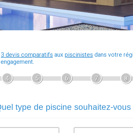
z
3 devis comparatifs
aux
piscinistes
dans votre rég
s engagement.
4
5
6
7
8
uel type de piscine souhaitez-vous