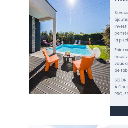
Si vous
ajoute
invest
pensée
la pisc
Faire 
nous v
vous a
de fab
SELON 
À Cou
PROJET