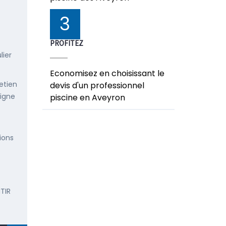
3
PROFITEZ
lier
Economisez en choisissant le
etien
devis d'un professionnel
ligne
piscine en Aveyron
ions
TIR