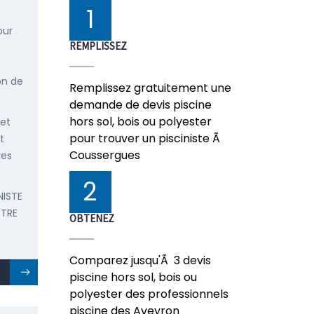
1
our
REMPLISSEZ
on de
Remplissez gratuitement une
demande de devis piscine
hors sol, bois ou polyester
 et
pour trouver un pisciniste Ã
t
Coussergues
res
2
NISTE
OTRE
OBTENEZ
Comparez jusqu'Ã 3 devis
piscine hors sol, bois ou
polyester des professionnels
piscine des Aveyron