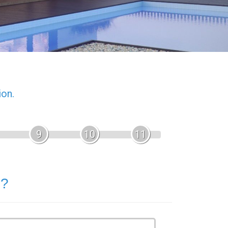
ion.
9
10
11
 ?