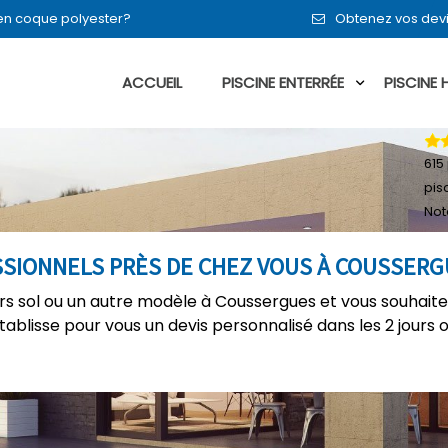
 en coque polyester?
Obtenez vos devi
ACCUEIL
PISCINE ENTERRÉE
PISCINE
615
pis
Not
ESSIONNELS PRÈS DE CHEZ VOUS À COUSSER
ors sol ou un autre modèle à Coussergues et vous souhaite
établisse pour vous un devis personnalisé dans les 2 jours 