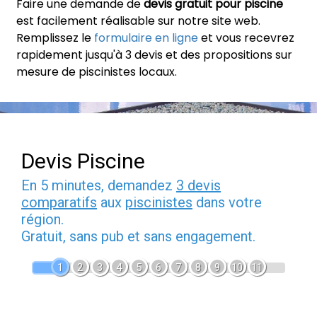
Faire une demande de
devis gratuit pour piscine
est facilement réalisable sur notre site web.
Remplissez le
formulaire en ligne
et vous recevrez
rapidement jusqu'à 3 devis et des propositions sur
mesure de piscinistes locaux.
Devis Piscine
En 5 minutes, demandez
3 devis
comparatifs
aux
piscinistes
dans votre
région.
Gratuit, sans pub et sans engagement.
1
2
3
4
5
6
7
8
9
10
11