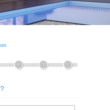
ion.
9
10
11
 ?