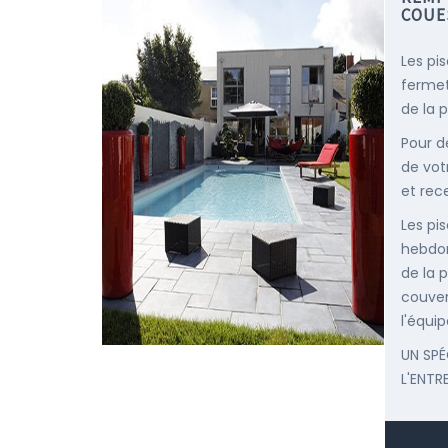
COUE
Les pi
fermet
de la p
Pour d
de vot
et rec
Les pis
hebdom
de la p
couver
l'équip
UN SPÉ
L'ENTR