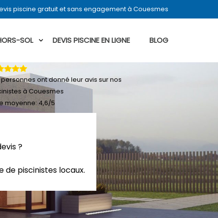
evis piscine gratuit et sans engagement à Couesmes
 HORS-SOL
DEVIS PISCINE EN LIGNE
BLOG
personnes ont donné leur
avis sur nos
cinistes à Couesmes
e moyenne:
4,6
/
5
evis ?
 de piscinistes locaux.