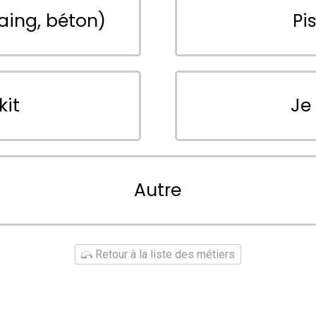
aing, béton)
Pi
kit
Je
Autre
Retour à la liste des métiers