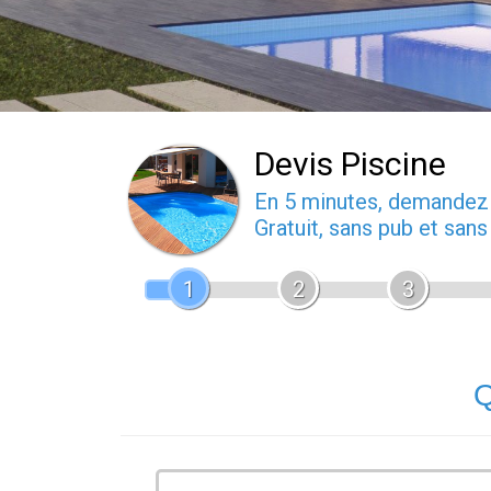
Devis Piscine
En 5 minutes, demande
Gratuit, sans pub et san
1
2
3
Q