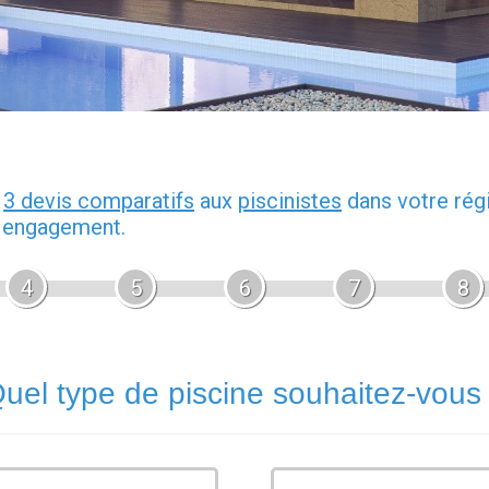
z
3 devis comparatifs
aux
piscinistes
dans votre rég
s engagement.
4
5
6
7
8
uel type de piscine souhaitez-vous