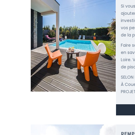
Si vou
ajoute
invest
vos pe
de la p
Faire 
en savo
Loire.
de pisc
SELON 
À Cou
PROJET
REMP