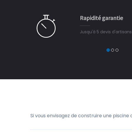
e ce plan d'eau, un livre
CHARLES
e pour la construction de la
Rapidité garantie
à on ne peut plus s'en passer.
Jusqu'à 5 devis d'artisan
Si vous envisagez de construire une piscine