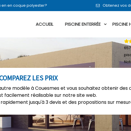
 ou en en coque polyester?
Obtenez vos d
ACCUEIL
PISCINE ENTERRÉE
PISCINE
657
pis
Not
COMPAREZ LES PRIX
 autre modèle à Couesmes et vous souhaitez obtenir des d
t facilement réalisable sur notre site web.
rapidement jusqu'à 3 devis et des propositions sur mesure