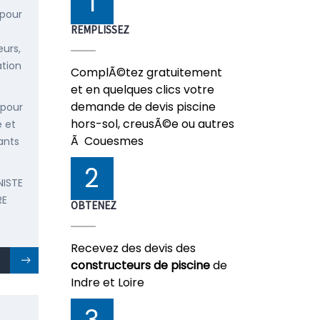
1
 pour
REMPLISSEZ
urs,
ation
ComplÃ©tez gratuitement
et en quelques clics votre
demande de devis piscine
 pour
hors-sol, creusÃ©e ou autres
e et
Ã Couesmes
ants
2
NISTE
RE
OBTENEZ
Recevez des devis des
constructeurs de piscine
de
Indre et Loire
3