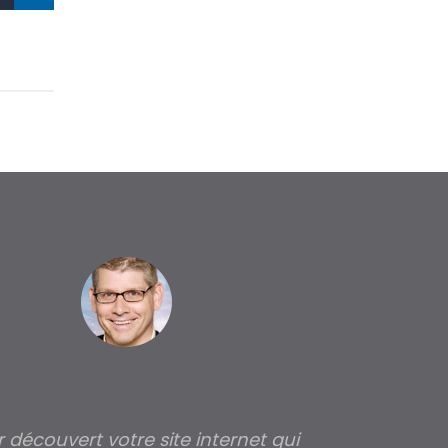
ir découvert votre site internet qui
Pour moi tout 