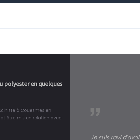
ou polyester en quelques
pisciniste à Couesmes en
réalité, une piscine est bien
et être mis en relation avec
Je suis ravi d'avo