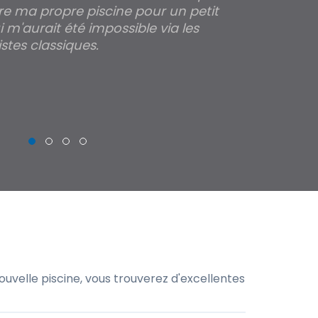
re ma propre piscine pour un petit
profondeur de
 m'aurait été impossible via les
les parois pour
stes classiques.
THIERRY
uvelle piscine, vous trouverez d'excellentes