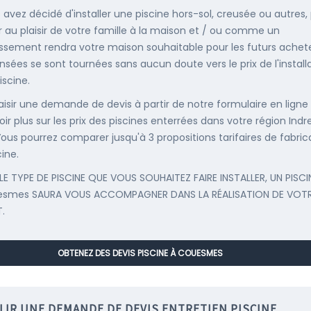
s avez décidé d'installer une piscine hors-sol, creusée ou autres,
r au plaisir de votre famille à la maison et / ou comme un
issement rendra votre maison souhaitable pour les futurs achete
nsées se sont tournées sans aucun doute vers le prix de l'install
iscine.
saisir une demande de devis à partir de notre formulaire en ligne
ir plus sur les prix des piscines enterrées dans votre région Indr
 Vous pourrez comparer jusqu'à 3 propositions tarifaires de fabric
ine.
LE TYPE DE PISCINE QUE VOUS SOUHAITEZ FAIRE INSTALLER, UN PISCI
esmes SAURA VOUS ACCOMPAGNER DANS LA RÉALISATION DE VOT
.
OBTENEZ DES DEVIS PISCINE À COUESMES
LIR UNE DEMANDE DE DEVIS ENTRETIEN PISCINE