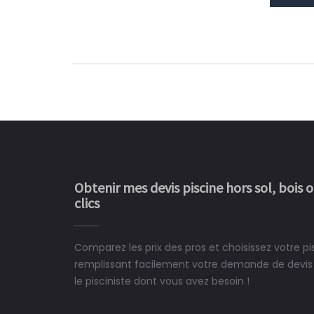
Obtenir mes devis piscine hors sol, bois 
clics
Comparez les prix des pros et choisissez votre 
Le rêve devient enfin 
remplissant facilement votre demande de devis 
construit chez moi.
le pisciniste dont vous avez besoin !
 partagé, la joie de voir la