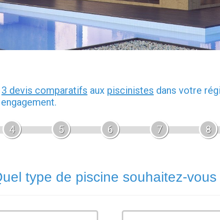
z
3 devis comparatifs
aux
piscinistes
dans votre rég
s engagement.
4
5
6
7
8
uel type de piscine souhaitez-vous