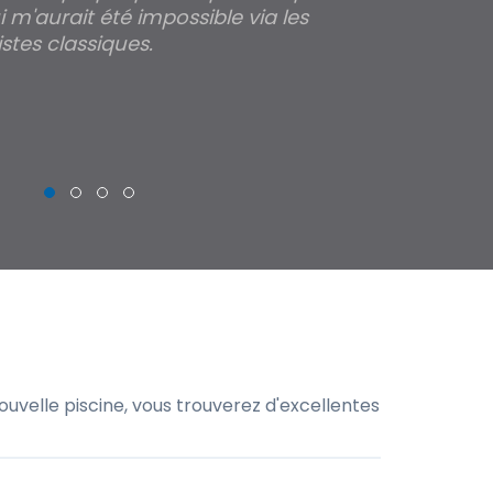
 m'aurait été impossible via les
les parois pour
stes classiques.
THIERRY
uvelle piscine, vous trouverez d'excellentes