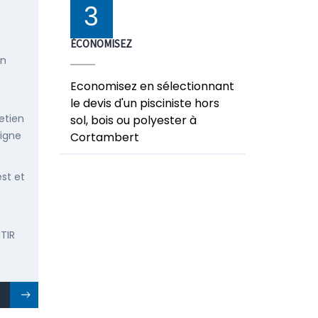
3
ÉCONOMISEZ
en
Economisez en sélectionnant
le devis d'un pisciniste hors
etien
sol, bois ou polyester à
ligne
Cortambert
est et
TIR