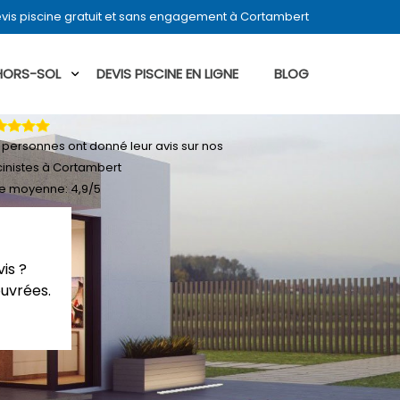
vis piscine gratuit et sans engagement à Cortambert
 HORS-SOL
DEVIS PISCINE EN LIGNE
BLOG
personnes ont donné leur
avis sur nos
cinistes à Cortambert
e moyenne:
4,9
/
5
is ?
ouvrées.