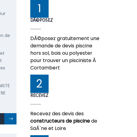
1
our
DÃ©POSEZ
on de
DÃ©posez gratuitement une
demande de devis piscine
hors sol, bois ou polyester
 et
pour trouver un pisciniste Ã
t
Cortambert
res
2
NISTE
TRE
RECEVEZ
Recevez des devis des
constructeurs de piscine
de
SaÃ´ne et Loire