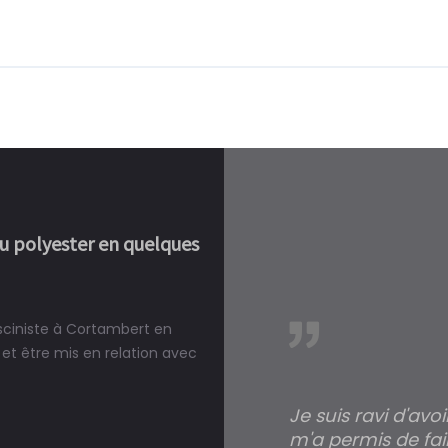
ou polyester en quelques
isciniste à Cortambert en
réalité, une piscine est bien
et être mis en relation avec
Je suis ravi d'avo
m'a permis de fai