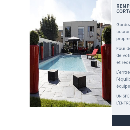
REMP
CORT
Gardez
courant
propre
Pour d
de vot
et rec
L'entr
l'équi
équipe
UN SPÉ
L'ENTR