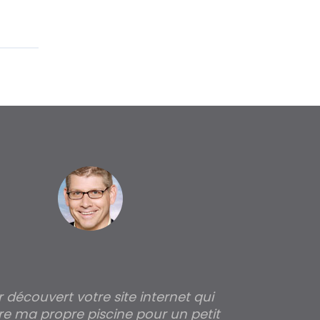
ir découvert votre site internet qui
Pour moi tout 
re ma propre piscine pour un petit
profondeur de