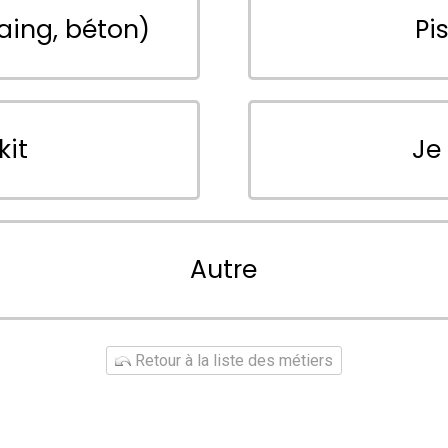
aing, béton)
Pi
kit
Je
Autre
Retour à la liste des métiers