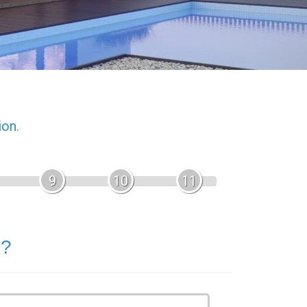
ion.
9
10
11
 ?