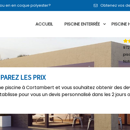
it ou en en coque polyester?
Obtenez vos de
ACCUEIL
PISCINE ENTERRÉE
PISCINE
972
pis
Not
PAREZ LES PRIX
e piscine à Cortambert et vous souhaitez obtenir des dev
établisse pour vous un devis personnalisé dans les 2 jours 