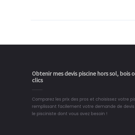
Obtenir mes devis piscine hors sol, bois 
clics
Comparez les prix des pros et choisissez votre p
Le rêve devient enfin 
remplissant facilement votre demande de devis 
construit chez moi.
le pisciniste dont vous avez besoin !
 partagé, la joie de voir la
e ce plan d'eau, un livre
CHARLES