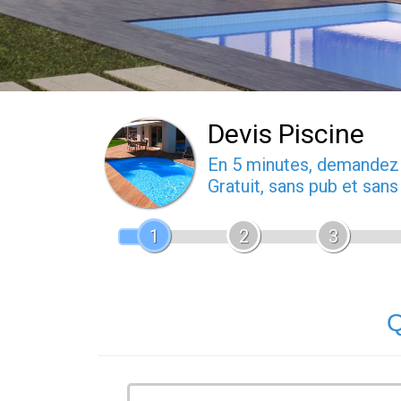
Devis Piscine
En 5 minutes, demande
Gratuit, sans pub et san
1
2
3
Q