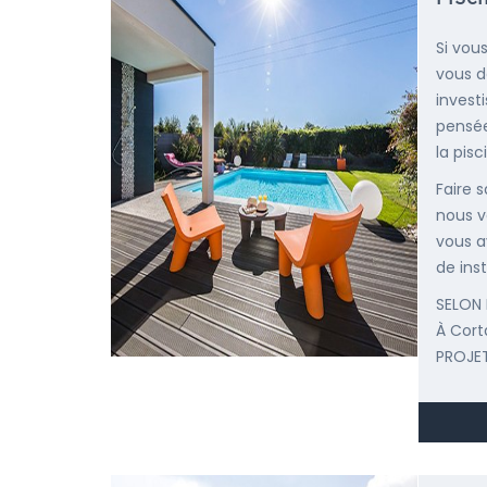
Si vous
vous d
invest
pensée
la pisc
Faire 
nous v
vous a
de inst
SELON 
À Cor
PROJET