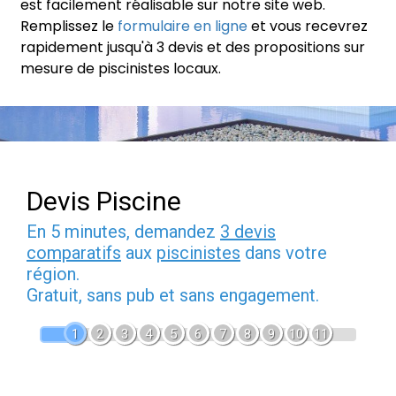
est facilement réalisable sur notre site web.
Remplissez le
formulaire en ligne
et vous recevrez
rapidement jusqu'à 3 devis et des propositions sur
mesure de piscinistes locaux.
Devis Piscine
En 5 minutes, demandez
3 devis
comparatifs
aux
piscinistes
dans votre
région.
Gratuit, sans pub et sans engagement.
1
2
3
4
5
6
7
8
9
10
11