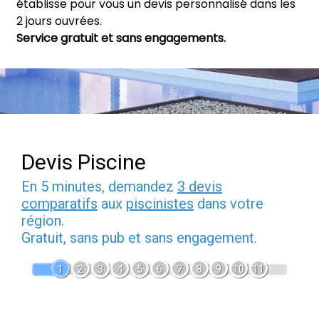
établisse pour vous un devis personnalisé dans les
2 jours ouvrées.
Service gratuit et sans engagements.
Devis Piscine
En 5 minutes, demandez
3 devis
comparatifs
aux
piscinistes
dans votre
région.
Gratuit, sans pub et sans engagement.
1
2
3
4
5
6
7
8
9
10
11