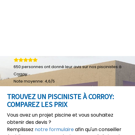
650
personnes ont donné leur
avis sur nos piscinistes à
Corroy
Note moyenne:
4,6
/
5
TROUVEZ UN PISCINISTE À CORROY:
COMPAREZ LES PRIX
Vous avez un projet piscine et vous souhaitez
obtenir des devis ?
Remplissez
notre formulaire
afin qu'un conseiller