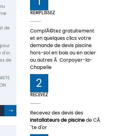
1
 ou
REMPLISSEZ
mme
ût de
ComplÃ©tez gratuitement
et en quelques clics votre
demande de devis piscine
 pour
hors-sol en bois ou en acier
 d'or.
ou autres Ã Corpoyer-la-
urs de
Chapelle
NISTE
2
ION
RECEVEZ
Recevez des devis des
installateurs de piscine
de CÃ
´te d'or