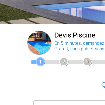
Devis Piscine
En 5 minutes, demande
Gratuit, sans pub et san
1
2
3
Q