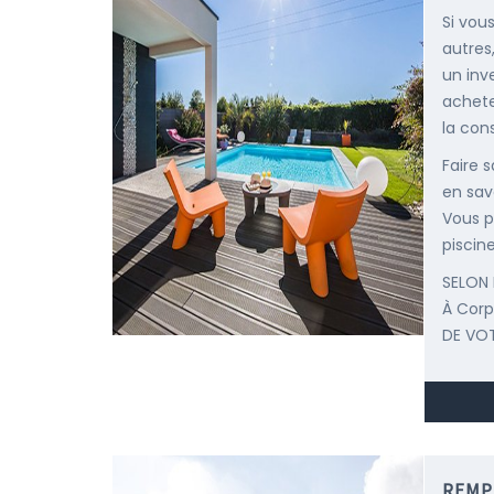
Si vou
autres
un inv
achete
la cons
Faire 
en savo
Vous p
piscine
SELON 
À Cor
DE VOT
REMP