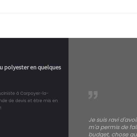
ou polyester en quelques
sciniste à Corpoyer-la-
réalité, une piscine est bien
de de devis et être mis en
!
Je suis ravi d'avo
m'a permis de fai
budget, chose qui