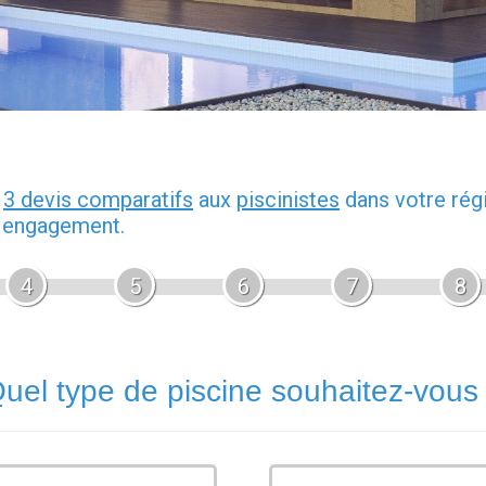
z
3 devis comparatifs
aux
piscinistes
dans votre rég
s engagement.
4
5
6
7
8
uel type de piscine souhaitez-vous