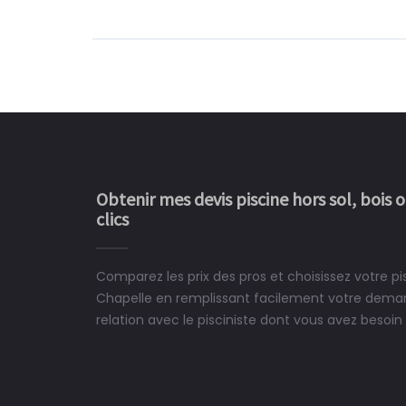
Obtenir mes devis piscine hors sol, bois 
clics
Comparez les prix des pros et choisissez votre pi
Le rêve devient enfin 
Chapelle en remplissant facilement votre deman
construit chez moi.
relation avec le pisciniste dont vous avez besoin 
 partagé, la joie de voir la
e ce plan d'eau, un livre
CHARLES
e pour la construction de la