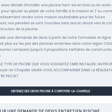
s avez décidé d'installer une piscine hors-sol en bois ou en acier
, pour ajouter au plaisir de votre famille à la maison et / ou co
estissement rendra votre maison souhaitable pour les futurs
urs, vos pensées se sont tournées sans aucun doute vers le co
truction de la piscine.
saisir une demande de devis à partir de notre formulaire en ligne
ir plus sur les prix des piscines enterrées dans votre région Côte
ourrez comparer jusqu'à 3 propositions tarifaires de constructe
.
LE TYPE DE PISCINE QUE VOUS SOUHAITEZ FAIRE INSTALLER, UN PISCI
poyer-la-Chapelle SAURA VOUS ACCOMPAGNER DANS LA RÉALISAT
RE PROJET.
OBTENEZ DES DEVIS PISCINE À CORPOYER-LA-CHAPELLE
LIR UNE DEMANDE DE DEVIS ENTRETIEN PISCINE