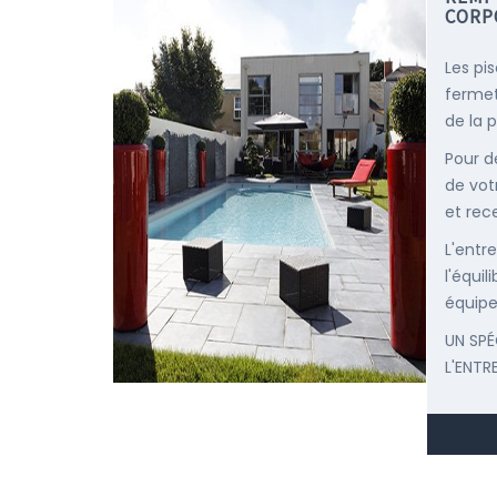
CORP
Les pi
fermet
de la p
Pour d
de vot
et rec
L'entr
l'équi
équipe
UN SPÉ
L'ENTR