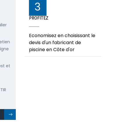
3
PROFITEZ
lier
Economisez en choisissant le
etien
devis d'un fabricant de
ligne
piscine en Côte d'or
est et
TIR