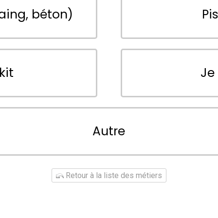
aing, béton)
Pi
kit
Je
Autre
Retour à la liste des métiers