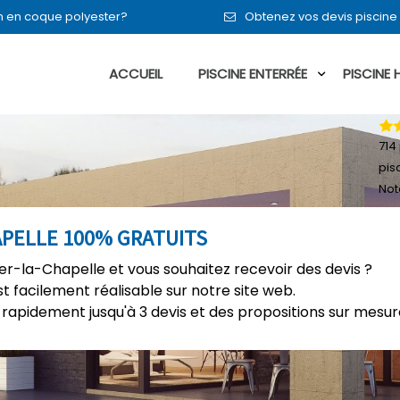
 en en coque polyester?
Obtenez vos devis piscine
ACCUEIL
PISCINE ENTERRÉE
PISCINE
714
pis
Not
APELLE 100% GRATUITS
er-la-Chapelle et vous souhaitez recevoir des devis ?
t facilement réalisable sur notre site web.
rapidement jusqu'à 3 devis et des propositions sur mesure