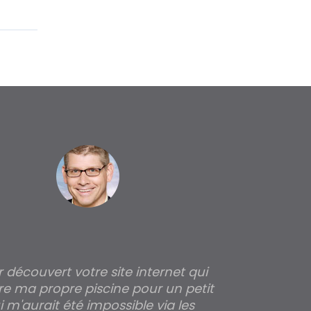
ir découvert votre site internet qui
Pour moi tout 
re ma propre piscine pour un petit
profondeur de
 m'aurait été impossible via les
les parois pour