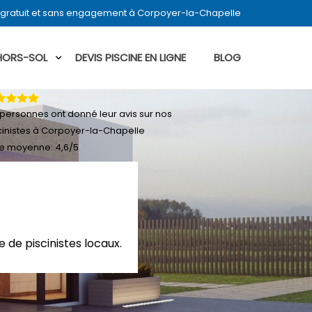
 gratuit et sans engagement à Corpoyer-la-Chapelle
 HORS-SOL
DEVIS PISCINE EN LIGNE
BLOG
personnes ont donné leur
avis sur nos
cinistes à Corpoyer-la-Chapelle
e moyenne:
4,6
/
5
 de piscinistes locaux.