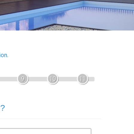
ion.
9
10
11
 ?