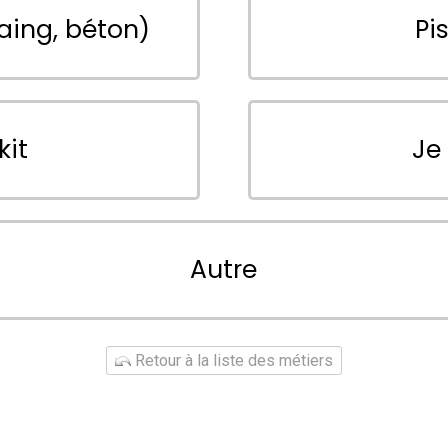
aing, béton)
Pi
kit
Je
Autre
Retour à la liste des métiers