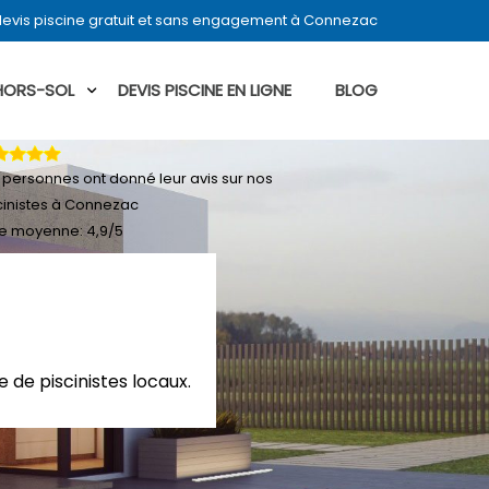
evis piscine gratuit et sans engagement à Connezac
 HORS-SOL
DEVIS PISCINE EN LIGNE
BLOG
personnes ont donné leur
avis sur nos
cinistes à Connezac
e moyenne:
4,9
/
5
 de piscinistes locaux.