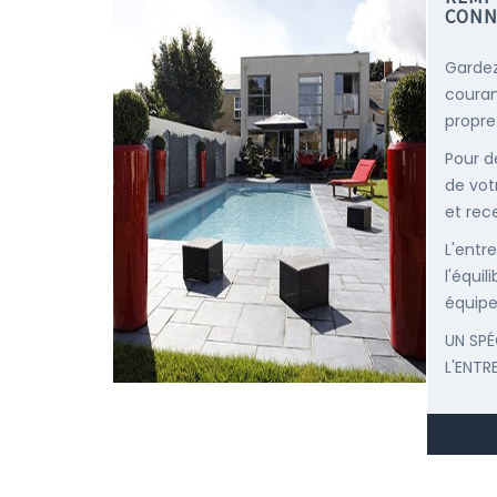
CONN
Gardez
courant
propre
Pour d
de vot
et rec
L'entr
l'équi
équipe
UN SPÉ
L'ENTR