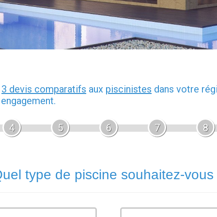
z
3 devis comparatifs
aux
piscinistes
dans votre rég
s engagement.
4
5
6
7
8
uel type de piscine souhaitez-vous