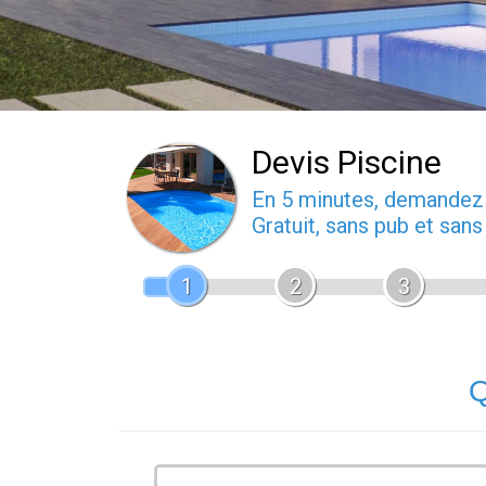
Devis Piscine
En 5 minutes, demande
Gratuit, sans pub et san
1
2
3
Q