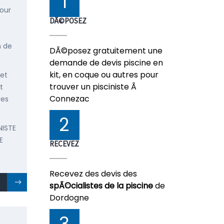
1
pour
DÃ©POSEZ
n de
DÃ©posez gratuitement une
demande de devis piscine en
kit, en coque ou autres pour
 et
trouver un pisciniste Ã
t
Connezac
res
2
NISTE
E
RECEVEZ
Recevez des devis des
spÃ©cialistes de la piscine
de
Dordogne
3