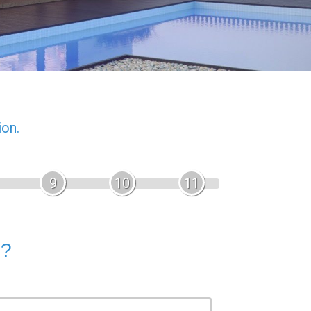
ion.
9
10
11
 ?