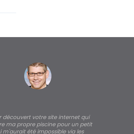
ir découvert votre site internet qui
Pour moi tout 
re ma propre piscine pour un petit
profondeur de
 m'aurait été impossible via les
les parois pour