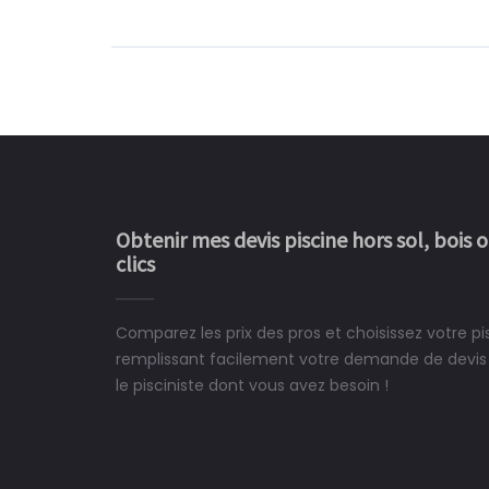
Obtenir mes devis piscine hors sol, bois 
clics
Comparez les prix des pros et choisissez votre p
Le rêve devient enfin 
remplissant facilement votre demande de devis 
construit chez moi.
le pisciniste dont vous avez besoin !
 partagé, la joie de voir la
e ce plan d'eau, un livre
CHARLES
e pour la construction de la