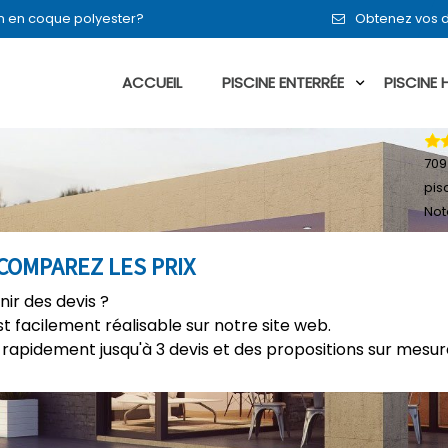
en en coque polyester?
Obtenez vos d
ACCUEIL
PISCINE ENTERRÉE
PISCINE
709
pis
Not
COMPAREZ LES PRIX
nir des devis ?
t facilement réalisable sur notre site web.
rapidement jusqu'à 3 devis et des propositions sur mesure