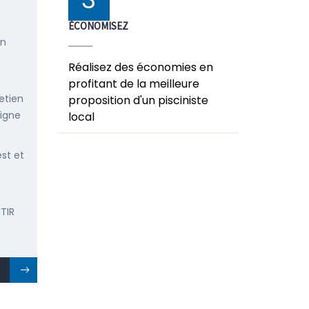
ÉCONOMISEZ
en
Réalisez des économies en
profitant de la meilleure
etien
proposition d'un pisciniste
ligne
local
est et
TIR