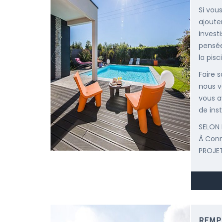
Si vou
ajoute
invest
pensée
la pisc
Faire 
nous v
vous a
de inst
SELON 
À Con
PROJET
REMP