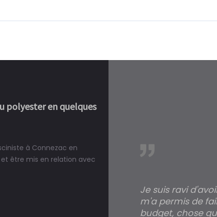
ou polyester en quelques
isciniste à Connezac en
réalité, une piscine est bien
et être mis en relation avec
Je suis ravi d'avo
m'a permis de fai
budget, chose qui