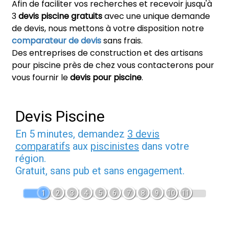
Afin de faciliter vos recherches et recevoir jusqu'à
3
devis piscine gratuits
avec une unique demande
de devis, nous mettons à votre disposition notre
comparateur de devis
sans frais.
Des entreprises de construction et des artisans
pour piscine près de chez vous contacterons pour
vous fournir le
devis pour piscine
.
Devis Piscine
En 5 minutes, demandez
3 devis
comparatifs
aux
piscinistes
dans votre
région.
Gratuit, sans pub et sans engagement.
1
2
3
4
5
6
7
8
9
10
11