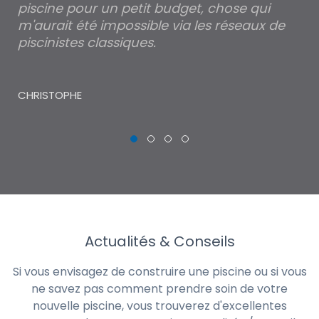
Je suis ravi d'avoir découvert votre site
Po
internet qui m'a permis de faire ma propre
pa
piscine pour un petit budget, chose qui
lé
m'aurait été impossible via les réseaux de
au
piscinistes classiques.
THI
CHRISTOPHE
Actualités & Conseils