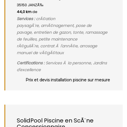
35150 JANZÃ‰
44,0 km
de
Services :
crÃ©ation
paysagÃ¨re, amÃ©nagement, pose de
pavage, entretien de gazon, tonte, ramassage
de feuilles, petite maintenance
rÃ©guliÃ¨re, contrat Ã l'annÃ©e, arrosage
manuel de vÃ©gÃ©taux
Certifications :
Services Ã la personne, Jardins
d'excellence
Prix et devis installation piscine sur mesure
SolidPool Piscine en ScÃ¨ne
Concessionnaire