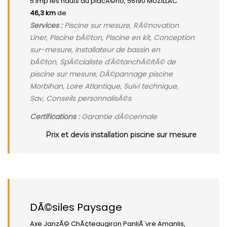
5 imp les hauts du placÃ©no, 56190 MUZILLAC
46,3 km
de
Services :
Piscine sur mesure, RÃ©novation
Liner, Piscine bÃ©ton, Piscine en kit, Conception
sur-mesure, Installateur de bassin en
bÃ©ton, SpÃ©cialiste d'Ã©tanchÃ©itÃ© de
piscine sur mesure, DÃ©pannage piscine
Morbihan, Loire Atlantique, Suivi technique,
Sav, Conseils personnalisÃ©s
Certifications :
Garantie dÃ©cennale
Prix et devis installation piscine sur mesure
DÃ©siles Paysage
Axe JanzÃ© ChÃ¢teaugiron PanliÃ¨vre Amanlis,