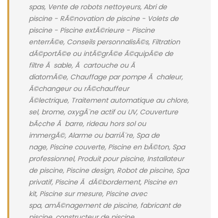
spas, Vente de robots nettoyeurs, Abri de
piscine - RÃ©novation de piscine - Volets de
piscine - Piscine extÃ©rieure - Piscine
enterrÃ©e, Conseils personnalisÃ©s, Filtration
dÃ©portÃ©e ou intÃ©grÃ©e Ã©quipÃ©e de
filtre Ã sable, Ã cartouche ou Ã
diatomÃ©e, Chauffage par pompe Ã chaleur,
Ã©changeur ou rÃ©chauffeur
Ã©lectrique, Traitement automatique au chlore,
sel, brome, oxygÃ¨ne actif ou UV, Couverture
bÃ¢che Ã barre, rideau hors sol ou
immergÃ©, Alarme ou barriÃ¨re, Spa de
nage, Piscine couverte, Piscine en bÃ©ton, Spa
professionnel, Produit pour piscine, Installateur
de piscine, Piscine design, Robot de piscine, Spa
privatif, Piscine Ã dÃ©bordement, Piscine en
kit, Piscine sur mesure, Piscine avec
spa, amÃ©nagement de piscine, fabricant de
piscine, constructeur de piscine