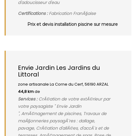
d'adoucisseur d'eau
Certifications :
Fabrication FranÃ§aise
Prix et devis installation piscine sur mesure
Envie Jardin Les Jardins du
Littoral
zone artisanale La Corne du Cerf, 56190 ARZAL
44,8 km
de
Services :
CrÃ©ation de votre extÃ©rieur par
votre paysagiste " Envie Jardin
", AmÃ©nagement de piscines, Travaux de
maÃ§onneries paysagÃ¨res : dallage,
pavage, CrÃ©ation d'allÃ©es, d'accÃ¨s et de
terrasses, AmÃ©nagement de spas, Pose de