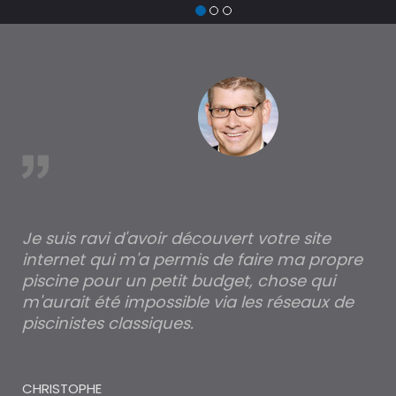
de
tr
à 
est
Je suis ravi d'avoir découvert votre site
Po
internet qui m'a permis de faire ma propre
pa
piscine pour un petit budget, chose qui
lé
m'aurait été impossible via les réseaux de
au
piscinistes classiques.
THI
CHRISTOPHE