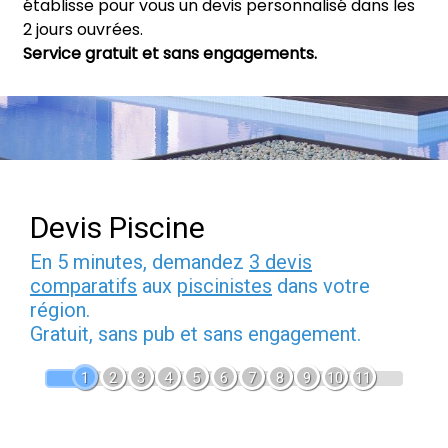
établisse pour vous un devis personnalisé dans les
2 jours ouvrées.
Service gratuit et sans engagements.
Devis Piscine
En 5 minutes, demandez
3 devis
comparatifs
aux
piscinistes
dans votre
région.
Gratuit, sans pub et sans engagement.
1
2
3
4
5
6
7
8
9
10
11