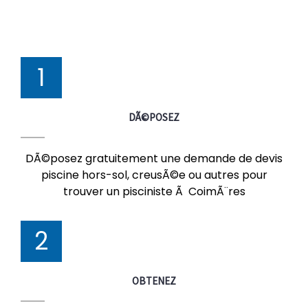
1
DÃ©POSEZ
DÃ©posez gratuitement une demande de devis
piscine hors-sol, creusÃ©e ou autres pour
trouver un pisciniste Ã CoimÃ¨res
2
OBTENEZ