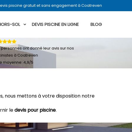
evis piscine gratuit et sans engagement à Coatreven
 HORS-SOL
DEVIS PISCINE EN LIGNE
BLOG
personnes ont donné leur
avis sur nos
cinistes à Coatreven
e moyenne:
4,9
/
5
, nous mettons à votre disposition notre
rnir le
devis pour piscine
.