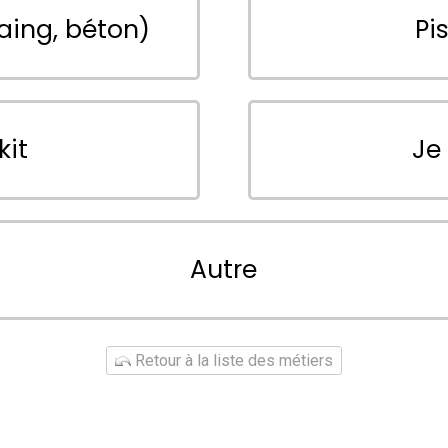
aing, béton)
Pi
kit
Je
Autre
Retour à la liste des métiers