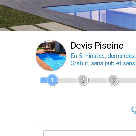
Devis Piscine
En 5 minutes, demande
Gratuit, sans pub et san
1
2
3
Q