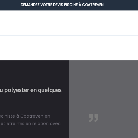
DEMANDEZ VOTRE DEVIS PISCINE À COATREVEN
ou polyester en quelques
isciniste à Coatreven en
réalité, une piscine est bien
et être mis en relation avec