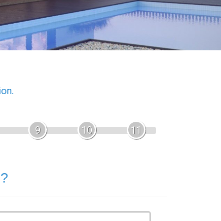
ion.
9
10
11
 ?