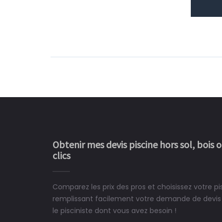
Obtenir mes devis piscine hors sol, bois 
clics
Comparez les prix des pros et choisissez votre p
Le rêve devient enfin 
remplissant facilement votre demande de devis 
construit chez moi.
le pisciniste dont vous avez besoin !