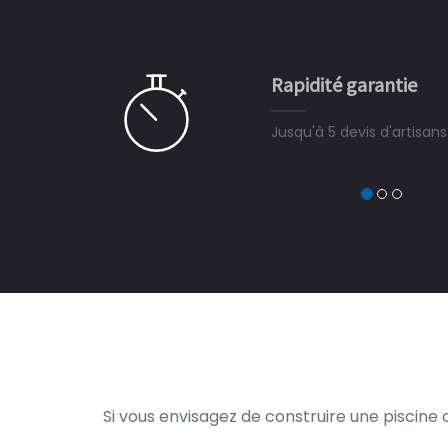
 partagé, la joie de voir la
e ce plan d'eau, un livre
CHARLES
e pour la construction de la
Rapidité garantie
à on ne peut plus s'en passer.
Jusqu'à 5 devis d'artisan
Si vous envisagez de construire une piscine