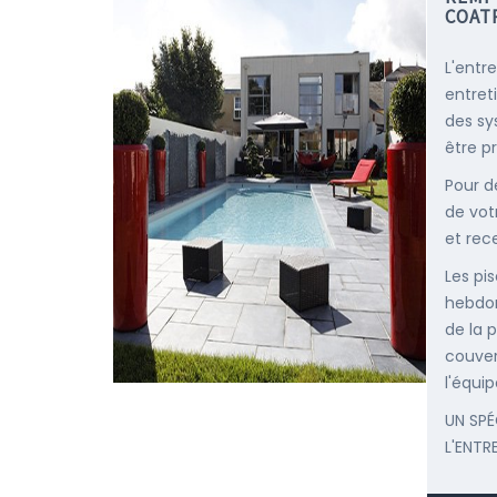
COAT
L'entr
entret
des sy
être p
Pour d
de vot
et rec
Les pis
hebdom
de la p
couver
l'équip
UN SPÉ
L'ENTR