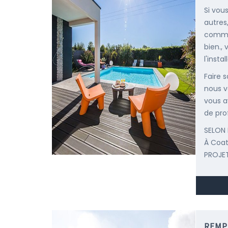
Si vou
autres
comme 
bien.,
l'insta
Faire 
nous v
vous a
de pro
SELON 
À Coa
PROJET
REMP