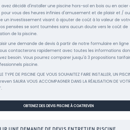
s avez décidé d'installer une piscine hors-sol en bois ou en acier
, pour vous des heures infinies d'amusement et de plaisir et / ou
un investissement visant à ajouter de coût à la valeur de votr
 vos pensées se sont tournées sans aucun doute vers le coût de
llation de la piscine.
saisir une demande de devis à partir de notre formulaire en ligne
ous contacterons rapidement avec toutes les informations don
vez besoin. Vous pourrez comparer jusqu'à 3 propositions tarifai
fessionnels piscine.
LE TYPE DE PISCINE QUE VOUS SOUHAITEZ FAIRE INSTALLER, UN PISCI
treven SAURA VOUS ACCOMPAGNER DANS LA RÉALISATION DE VOT
.
OBTENEZ DES DEVIS PISCINE À COATREVEN
LIR UNE DEMANDE DE DEVIS ENTRETIEN PISCINE