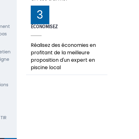
3
ement
ÉCONOMISEZ
 pas
Réalisez des économies en
etien
profitant de la meilleure
ligne
proposition d'un expert en
piscine local
ions
TIR