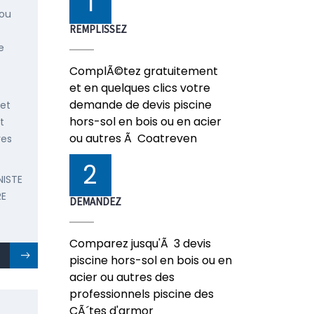
1
 ou
REMPLISSEZ
e
ComplÃ©tez gratuitement
et en quelques clics votre
demande de devis piscine
 et
hors-sol en bois ou en acier
t
ou autres Ã Coatreven
res
2
NISTE
RE
DEMANDEZ
Comparez jusqu'Ã 3 devis
piscine hors-sol en bois ou en
acier ou autres des
professionnels piscine des
CÃ´tes d'armor