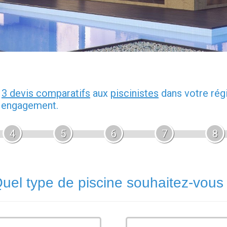
z
3 devis comparatifs
aux
piscinistes
dans votre rég
s engagement.
4
5
6
7
8
uel type de piscine souhaitez-vous