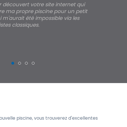
ir découvert votre site internet qui
Pour moi tout 
re ma propre piscine pour un petit
profondeur de
 m'aurait été impossible via les
les parois pour
stes classiques.
THIERRY
uvelle piscine, vous trouverez d'excellentes