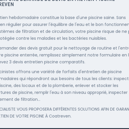
REVEN
etien hebdomadaire constitue la base d'une piscine saine. Sans
ien régulier pour assurer l'équilibre de l'eau et le bon fonctionn
stèmes de filtration et de circulation, votre piscine risque de ne
rotégée contre les maladies et les bactéries nuisibles.
emander des devis gratuit pour le nettoyage de routine et l'entr
re piscine enterrée, remplissez simplement notre formulaire en 
evez 3 devis entretien piscine comparatifs.
cinistes offrons une variété de forfaits d'entretien de piscine
adaires qui répondront aux besoins de tous les clients: inspect
iscine, des locaux et de la plomberie, enlever et stocker les
tures de piscine, remplir l'eau à son niveau approprié, inspecter
ement de filtration...
CIALISTE VOUS PROPOSERA DIFFÉRENTES SOLUTIONS AFIN DE GARAN
ETIEN DE VOTRE PISCINE À Coatreven.