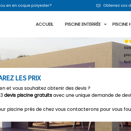
t ou en en coque polyester?
Obtenez vos d
ACCUEIL
PISCINE ENTERRÉE
PISCINE
699
pis
Not
AREZ LES PRIX
en et vous souhaitez obtenir des devis ?
 3
devis piscine gratuits
avec une unique demande de devis
our piscine près de chez vous contacterons pour vous fou