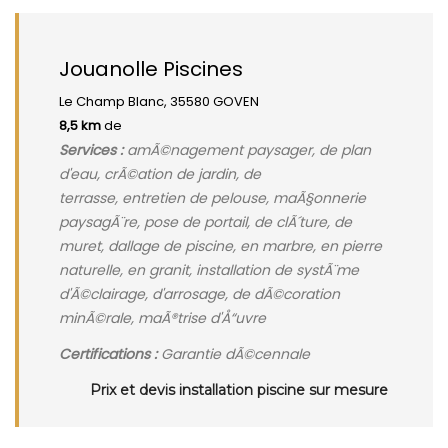
Jouanolle Piscines
Le Champ Blanc, 35580 GOVEN
8,5 km
de
Services :
amÃ©nagement paysager, de plan
d'eau, crÃ©ation de jardin, de
terrasse, entretien de pelouse, maÃ§onnerie
paysagÃ¨re, pose de portail, de clÃ´ture, de
muret, dallage de piscine, en marbre, en pierre
naturelle, en granit, installation de systÃ¨me
d'Ã©clairage, d'arrosage, de dÃ©coration
minÃ©rale, maÃ®trise d'Å“uvre
Certifications :
Garantie dÃ©cennale
Prix et devis installation piscine sur mesure