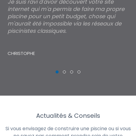
est
Je suis ravi d'avoir découvert votre site
Po
internet qui m'a permis de faire ma propre
pa
piscine pour un petit budget, chose qui
lé
m'aurait été impossible via les réseaux de
au
piscinistes classiques.
THI
CHRISTOPHE