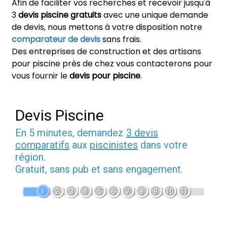
Afin de faciliter vos recherches et recevoir jusqu'à
3
devis piscine gratuits
avec une unique demande
de devis, nous mettons à votre disposition notre
comparateur de devis
sans frais.
Des entreprises de construction et des artisans
pour piscine près de chez vous contacterons pour
vous fournir le
devis pour piscine
.
Devis Piscine
En 5 minutes, demandez
3 devis
comparatifs
aux
piscinistes
dans votre
région.
Gratuit, sans pub et sans engagement.
1
2
3
4
5
6
7
8
9
10
11