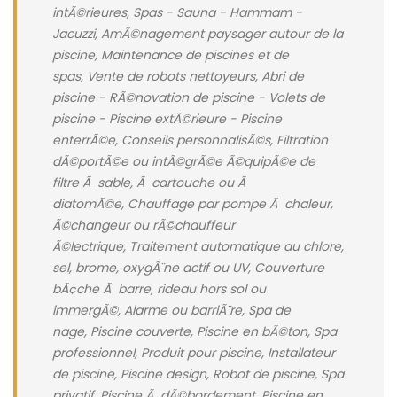
intÃ©rieures, Spas - Sauna - Hammam -
Jacuzzi, AmÃ©nagement paysager autour de la
piscine, Maintenance de piscines et de
spas, Vente de robots nettoyeurs, Abri de
piscine - RÃ©novation de piscine - Volets de
piscine - Piscine extÃ©rieure - Piscine
enterrÃ©e, Conseils personnalisÃ©s, Filtration
dÃ©portÃ©e ou intÃ©grÃ©e Ã©quipÃ©e de
filtre Ã sable, Ã cartouche ou Ã
diatomÃ©e, Chauffage par pompe Ã chaleur,
Ã©changeur ou rÃ©chauffeur
Ã©lectrique, Traitement automatique au chlore,
sel, brome, oxygÃ¨ne actif ou UV, Couverture
bÃ¢che Ã barre, rideau hors sol ou
immergÃ©, Alarme ou barriÃ¨re, Spa de
nage, Piscine couverte, Piscine en bÃ©ton, Spa
professionnel, Produit pour piscine, Installateur
de piscine, Piscine design, Robot de piscine, Spa
privatif, Piscine Ã dÃ©bordement, Piscine en