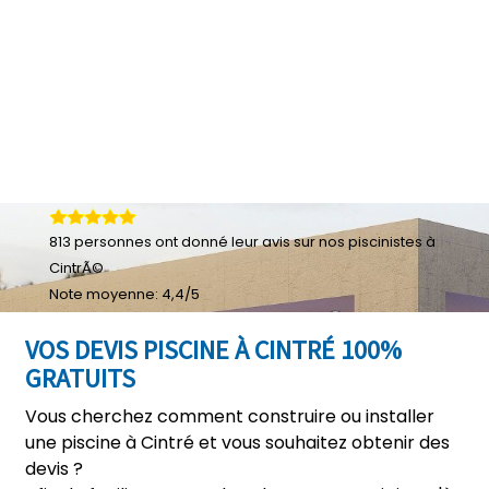
813
personnes ont donné leur
avis sur nos piscinistes à
CintrÃ©
Note moyenne:
4,4
/
5
VOS DEVIS PISCINE À CINTRÉ 100%
GRATUITS
Vous cherchez comment construire ou installer
une piscine à Cintré et vous souhaitez obtenir des
devis ?